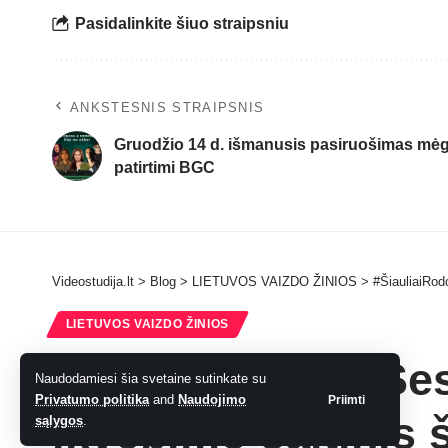
Pasidalinkite šiuo straipsniu
ANKSTESNIS STRAIPSNIS
Gruodžio 14 d. išmanusis pasiruošimas mėg
patirtimi BGC
Videostudija.lt
>
Blog
>
LIETUVOS VAIZDO ŽINIOS
>
#ŠiauliaiRod
LIETUVOS VAIZDO ŽINIOS
#ŠiauliaiRodo: Ses
Naudodamiesi šia svetaine sutinkate su
Privatumo politika
and
Naudojimo
Priimti
įkvėpimo šaltinis 
sąlygos
.