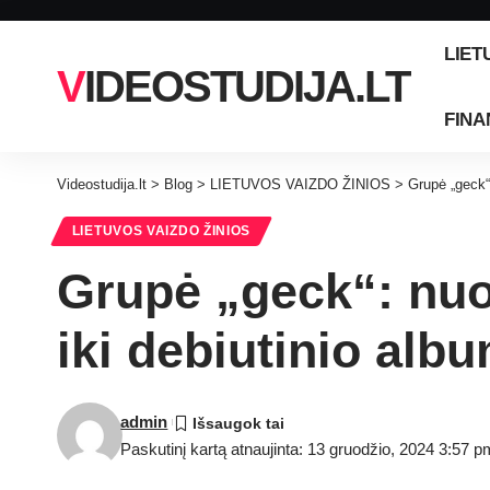
LIET
VIDEOSTUDIJA.LT
FINA
Videostudija.lt
>
Blog
>
LIETUVOS VAIZDO ŽINIOS
>
Grupė „geck“
LIETUVOS VAIZDO ŽINIOS
Grupė „geck“: nu
iki debiutinio alb
admin
Paskutinį kartą atnaujinta: 13 gruodžio, 2024 3:57 p