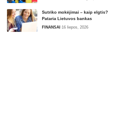
Sutriko mokėjimai – kaip elgtis?
Pataria Lietuvos bankas
FINANSAI
16 liepos, 2026