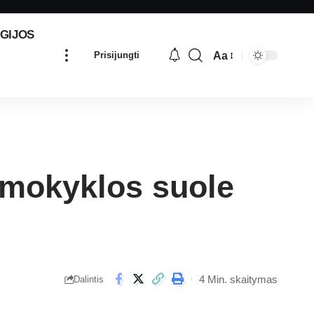
GIJOS
Aa
Prisijungti
 mokyklos suole
4 Min. skaitymas
Dalintis