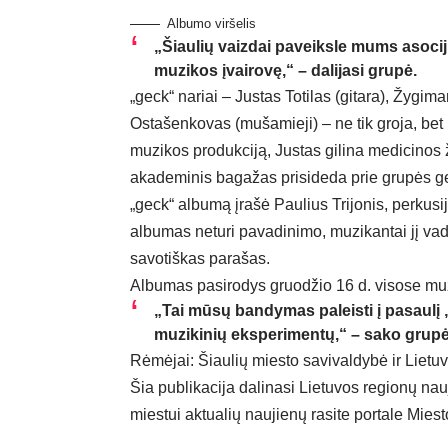
Albumo viršelis
„Šiaulių vaizdai paveiksle mums asocij
muzikos įvairovę,“ – dalijasi grupė.
„geck“ nariai – Justas Totilas (gitara), Žygi
Ostašenkovas (mušamieji) – ne tik groja, bet
muzikos produkciją, Justas gilina medicinos ž
akademinis bagažas prisideda prie grupės geb
„geck“ albumą įrašė Paulius Trijonis, perkusi
albumas neturi pavadinimo, muzikantai jį vadin
savotiškas parašas.
Albumas pasirodys gruodžio 16 d. visose muzi
„Tai mūsų bandymas paleisti į pasaulį „
muzikinių eksperimentų,“ – sako grupė i
Rėmėjai: Šiaulių miesto savivaldybė ir Lietuv
Šia publikacija dalinasi Lietuvos regionų nau
miestui aktualių naujienų rasite portale
Miest