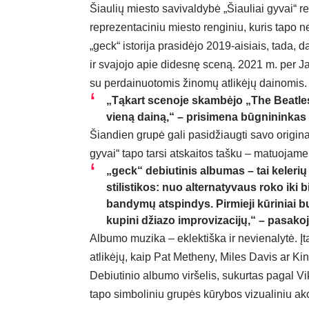
Šiaulių miesto savivaldybė „Šiauliai gyvai“ 
reprezentaciniu miesto renginiu, kuris tapo n
„geck“ istorija prasidėjo 2019-aisiais, tada,
ir svajojo apie didesnę sceną. 2021 m. per J
su perdainuotomis žinomų atlikėjų dainomis.
„Tąkart scenoje skambėjo „The Beatles“
vieną dainą,“ – prisimena būgnininka
Šiandien grupė gali pasidžiaugti savo origina
gyvai“ tapo tarsi atskaitos tašku – matuojame
„geck“ debiutinis albumas – tai keleri
stilistikos: nuo alternatyvaus roko iki
bandymų atspindys. Pirmieji kūriniai bu
kupini džiazo improvizacijų,“ – pasak
Albumo muzika – eklektiška ir nevienalytė. Įta
atlikėjų, kaip Pat Metheny, Miles Davis ar K
Debiutinio albumo viršelis, sukurtas pagal Vi
tapo simboliniu grupės kūrybos vizualiniu ak