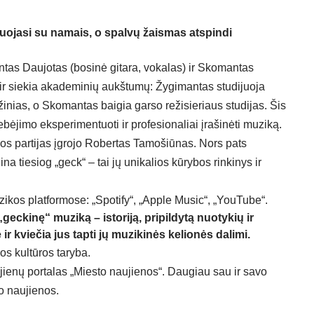
uojasi su namais, o spalvų žaismas atspindi
mantas Daujotas (bosinė gitara, vokalas) ir Skomantas
 ir siekia akademinių aukštumų: Žygimantas studijuoja
inias, o Skomantas baigia garso režisieriaus studijas. Šis
ėjimo eksperimentuoti ir profesionaliai įrašinėti muziką.
jos partijas įgrojo Robertas Tamošiūnas. Nors pats
a tiesiog „geck“ – tai jų unikalios kūrybos rinkinys ir
kos platformose: „Spotify“, „Apple Music“, „YouTube“.
geckinę“ muziką – istoriją, pripildytą nuotykių ir
r kviečia jus tapti jų muzikinės kelionės dalimi.
os kultūros taryba.
jienų portalas „Miesto naujienos“. Daugiau sau ir savo
o naujienos
.