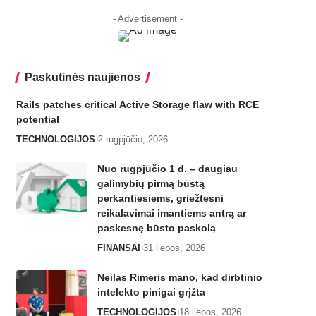
- Advertisement -
Paskutinės naujienos
Rails patches critical Active Storage flaw with RCE
potential
TECHNOLOGIJOS
2 rugpjūčio, 2026
Nuo rugpjūčio 1 d. – daugiau
galimybių pirmą būstą
perkantiesiems, griežtesni
reikalavimai imantiems antrą ar
paskesnę būsto paskolą
FINANSAI
31 liepos, 2026
Neilas Rimeris mano, kad dirbtinio
intelekto pinigai grįžta
TECHNOLOGIJOS
18 liepos, 2026