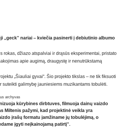
i „geck“ nariai – kviečia pasinerti į debiutinio albumo
us rokas, džiazo atspalviai ir drąsūs eksperimentai, pristato
asakojimas apie augimą, draugystę ir nenutrūkstamą
ojektu „
Šiauliai gyvai
“. Šio projekto tikslas – ne tik fiksuoti
ir suteikti galimybę jauniesiems muzikantams tobulėti.
aus archyvas
anizuoja kūrybines dirbtuves, filmuoja dainų vaizdo
ras Miltenis pažymi, kad projektinė veikla yra
aizdo įrašų formatu įamžiname jų tobulėjimą, o
ame įgyti neįkainojamą patirtį“.