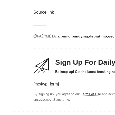
Source link
PAŽYMĖTA:
albumo
bandymų
debiutinio
gec
Sign Up For Dail
Be keep up! Get the latest breaking n
[mc4wp_form]
By signing up, you agree to our
Terms of Use
and ackn
unsubscribe at any time.