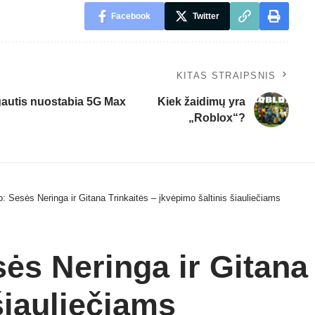
Facebook
Twitter
KITAS STRAIPSNIS
autis nuostabia 5G Max
Kiek žaidimų yra
„Roblox“?
o: Sesės Neringa ir Gitana Trinkaitės – įkvėpimo šaltinis šiauliečiams
ės Neringa ir Gitana 
šiauliečiams