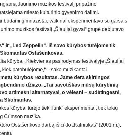
rengiamą Jaunimo muzikos festivalį pripažino
eatsiejama miesto kultūrinio gyvenimo dalimi.
 dar būdami gimnazistai, vaikinai eksperimentavo su garsais
aunimo muzikos festivalį „Šiauliai gyvai“ grupė debiutavo
 ir „Led Zeppelin“. Iš savo kūrybos turėjome tik
s Skomantas Ostašenkovas.
lia kūryba. „Kiekvienas pasirodymas festivalyje „Šiauliai
, kiek patobulėjome,“ – sako muzikantai.
ų metų kūrybos rezultatas. Jame dera skirtingos
 bigbendinio džiazo. „Tai savotiškas mūsų kūrybinių
vo artimesni alternatyvai, o vėlesni – sudėtingesni,
oja Skomantas.
kos kūrybai turėjo tiek „funk“ eksperimentai, tiek tokių
ing Crimson muzika.
ktoro Ostašenkovo darbą iš ciklo „Kalniukas“ (2001 m.),
centu.