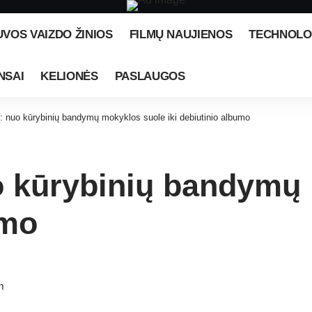
UVOS VAIZDO ŽINIOS
FILMŲ NAUJIENOS
TECHNOLO
NSAI
KELIONĖS
PASLAUGOS
: nuo kūrybinių bandymų mokyklos suole iki debiutinio albumo
o kūrybinių bandymų
umo
m