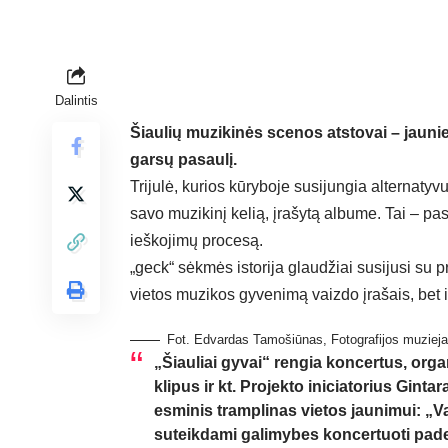
Dalintis
Šiaulių muzikinės scenos atstovai – jauniej
garsų pasaulį.
Trijulė, kurios kūryboje susijungia alternatyv
savo muzikinį kelią, įrašytą albume. Tai – p
ieškojimų procesą.
„geck“ sėkmės istorija glaudžiai susijusi su pr
vietos muzikos gyvenimą vaizdo įrašais, bet 
Fot. Edvardas Tamošiūnas, Fotografijos muziej
„Šiauliai gyvai“ rengia koncertus, org
klipus ir kt. Projekto iniciatorius Ginta
esminis tramplinas vietos jaunimui: „V
suteikdami galimybes koncertuoti paded