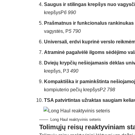
Saugus ir stilingas krepšys nuo vagysč
krepšys
P
6 990
Prašmatnus ir funkcionalus rankinuka
vagystės, P
5 790
Universali, erdvi kuprinė verslo reikmė
Atraminė pagalvėlė ilgoms sėdėjimo va
Dviejų krypčių nešiojamasis dėklas uni
krepšys,
P
3 490
Kompaktiška ir paminkštinta nešiojamo
kompiuterio pečių krepšys
P
2 798
TSA patvirtintas užraktas saugiam kelia
Long Haul reaktyvinis seteris
Tolimųjų reisų reaktyviniam sta