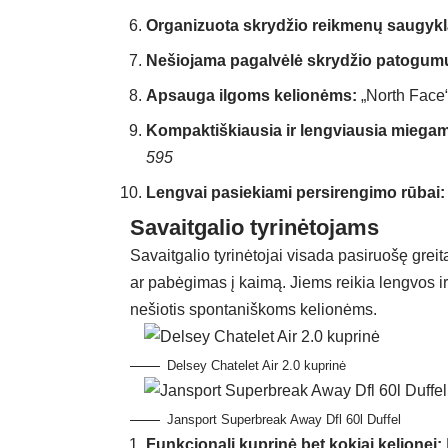
Organizuota skrydžio reikmenų saugykl
Nešiojama pagalvėlė skrydžio patogumu
Apsauga ilgoms kelionėms:
„North Face“
Kompaktiškiausia ir lengviausia miega
595
Lengvai pasiekiami persirengimo rūbai:
Savaitgalio tyrinėtojams
Savaitgalio tyrinėtojai visada pasiruošę gre
ar pabėgimas į kaimą. Jiems reikia lengvos ir
nešiotis spontaniškoms kelionėms.
Delsey Chatelet Air 2.0 kuprinė
Jansport Superbreak Away Dfl 60l Duffel
Funkcionali kuprinė bet kokiai kelionei: