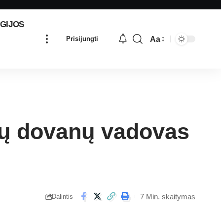
GIJOS
Aa
Prisijungti
gų dovanų vadovas
7 Min. skaitymas
Dalintis