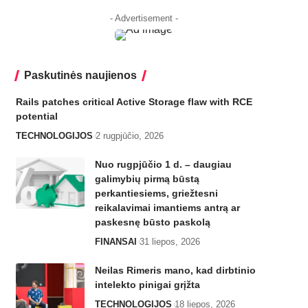
- Advertisement -
Paskutinės naujienos
Rails patches critical Active Storage flaw with RCE
potential
TECHNOLOGIJOS
2 rugpjūčio, 2026
Nuo rugpjūčio 1 d. – daugiau
galimybių pirmą būstą
perkantiesiems, griežtesni
reikalavimai imantiems antrą ar
paskesnę būsto paskolą
FINANSAI
31 liepos, 2026
Neilas Rimeris mano, kad dirbtinio
intelekto pinigai grįžta
TECHNOLOGIJOS
18 liepos, 2026