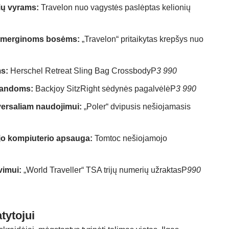
ių vyrams:
Travelon nuo vagystės paslėptas kelionių
s merginoms bosėms:
„Travelon“ pritaikytas krepšys nuo
ms:
Herschel Retreat Sling Bag Crossbody
P
3 990
landoms:
Backjoy SitzRight sėdynės pagalvėlė
P
3 990
versaliam naudojimui:
„Poler“ dvipusis nešiojamasis
jo kompiuterio apsauga:
Tomtoc nešiojamojo
vimui:
„World Traveller“ TSA trijų numerių užraktas
P
990
tytojui