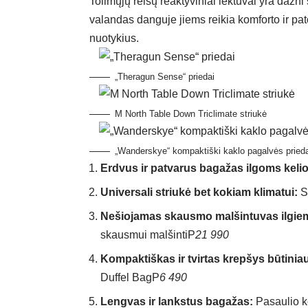
Tolimųjų reisų reaktyviniai lėktuvai yra dažni 
valandas danguje jiems reikia komforto ir pat
nuotykius.
„Theragun Sense“ priedai
M North Table Down Triclimate striukė
„Wanderskye“ kompaktiški kaklo pagalvės prieda
Erdvus ir patvarus bagažas ilgoms kel
Universali striukė bet kokiam klimatui:
S
Nešiojamas skausmo malšintuvas ilgie
skausmui malšinti
P
21 990
Kompaktiškas ir tvirtas krepšys būtini
Duffel Bag
P
6 490
Lengvas ir lankstus bagažas:
Pasaulio k