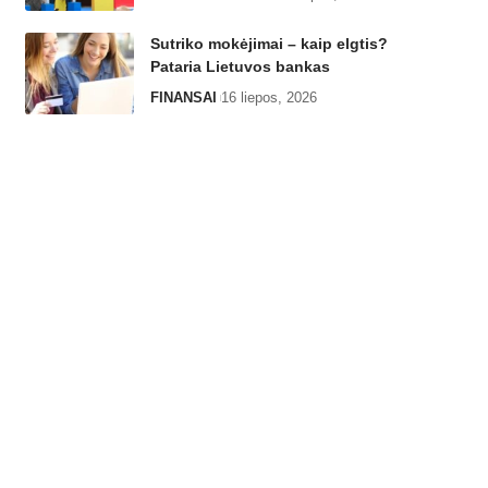
Sutriko mokėjimai – kaip elgtis?
Pataria Lietuvos bankas
FINANSAI
16 liepos, 2026