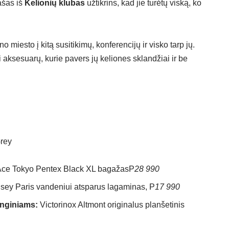
ašas iš
Kelionių klubas
užtikrins, kad jie turėtų viską, ko
o miesto į kitą susitikimų, konferencijų ir visko tarp jų.
ei aksesuarų, kurie pavers jų keliones sklandžiai ir be
ce Tokyo Pentex Black XL bagažas
P
28 990
sey Paris vandeniui atsparus lagaminas
,
P
17 990
enginiams:
Victorinox Altmont originalus planšetinis