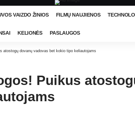
UVOS VAIZDO ŽINIOS
FILMŲ NAUJIENOS
TECHNOLO
NSAI
KELIONĖS
PASLAUGOS
s atostogų dovanų vadovas bet kokio tipo keliautojams
ogos! Puikus atosto
iautojams