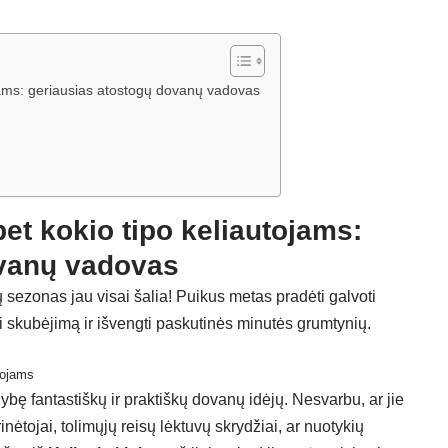
ojams: geriausias atostogų dovanų vadovas
et kokio tipo keliautojams:
ovanų vadovas
ų sezonas jau visai šalia! Puikus metas pradėti galvoti
ti skubėjimą ir išvengti paskutinės minutės grumtynių.
tojams
ybę fantastiškų ir praktiškų dovanų idėjų. Nesvarbu, ar jie
inėtojai, tolimųjų reisų lėktuvų skrydžiai, ar nuotykių