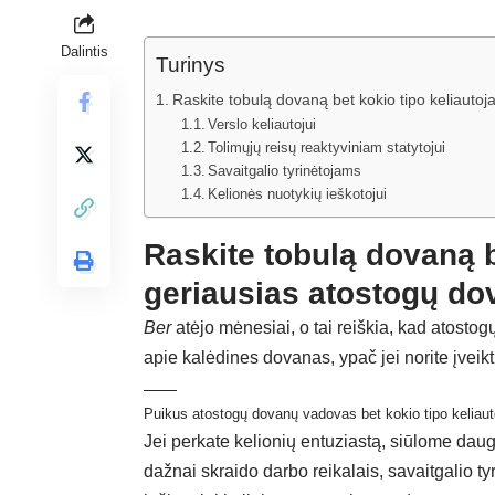
Dalintis
Turinys
Raskite tobulą dovaną bet kokio tipo keliaut
Verslo keliautojui
Tolimųjų reisų reaktyviniam statytojui
Savaitgalio tyrinėtojams
Kelionės nuotykių ieškotojui
Raskite tobulą dovaną b
geriausias atostogų d
Ber
atėjo mėnesiai, o tai reiškia, kad atostog
apie kalėdines dovanas, ypač jei norite įveik
Puikus atostogų dovanų vadovas bet kokio tipo keliau
Jei perkate kelionių entuziastą, siūlome daug
dažnai skraido darbo reikalais, savaitgalio tyr