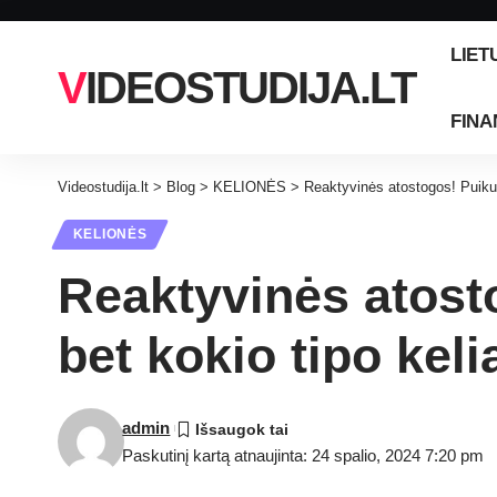
LIET
VIDEOSTUDIJA.LT
FINA
Videostudija.lt
>
Blog
>
KELIONĖS
>
Reaktyvinės atostogos! Puiku
KELIONĖS
Reaktyvinės atost
bet kokio tipo kel
admin
Paskutinį kartą atnaujinta: 24 spalio, 2024 7:20 pm