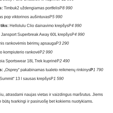
s:
Timbuk2 uždengiamas portfelis
P
8 990
as pop viktorinos aušintuvas
P
5 990
tiks:
Hellolulu Clio dainavimo krepšys
P
4 990
Jansport Superbreak Away 60L krepšys
P
4 990
mis rankovėmis bėrimų apsauga
P
3 290
jo kompiuterio rankovė
P
2 990
ia Sportswear 18L Trek kuprinė
P
2 490
s:
„Osprey“ pakabinamas tualeto reikmenų rinkinys
P
1 790
Summit“ 13 l sausas krepšys
P
1 590
liu, atrasdami naujas vietas ir vaizdingus maršrutus. Jiems
jie būtų tvarkingi ir pasiruošę bet kokiems nuotykiams.