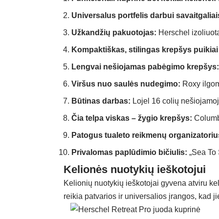
Universalus portfelis darbui savaitgaliai
Užkandžių pakuotojas:
Herschel izoliuot
Kompaktiškas, stilingas krepšys puikiai 
Lengvai nešiojamas pabėgimo krepšys:
Viršus nuo saulės nudegimo:
Roxy ilgo
Būtinas darbas:
Lojel 16 colių nešiojamo
Čia telpa viskas – žygio krepšys:
Columb
Patogus tualeto reikmenų organizatoriu
Privalomas paplūdimio bičiulis:
„Sea To 
Kelionės nuotykių ieškotojui
Kelionių nuotykių ieškotojai gyvena atviru ke
reikia patvarios ir universalios įrangos, kad 