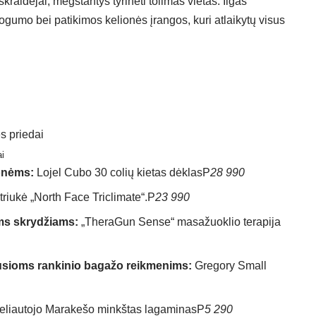
skraidėjai, mėgstantys tyrinėti tolimas vietas. Ilgas
ogumo bei patikimos kelionės įrangos, kuri atlaikytų visus
i
ionėms:
Lojel Cubo 30 colių kietas dėklas
P
28 990
triukė „North Face Triclimate“.
P
23 990
ms skrydžiams:
„TheraGun Sense“ masažuoklio terapija
ausioms rankinio bagažo reikmenims:
Gregory Small
eliautojo Marakešo minkštas lagaminas
P
5 290