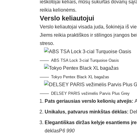
ieškotojai keliais, mūsų sukurtas dovanų sąr
reikia kelionėms.
Verslo keliautojui
Verslo keliautojai visada juda, šokinėja iš vien
Jiems reikia praktiškos ir stilingos įrangos b
streso.
ABS TSA Lock 3-cial Turquoise Oasis
Tokyo Pentex Black XL bagažas
DELSEY PARIS vežimėlis Parvis Plus Grey
Pats geriausias verslo kelionių atvejis:
A
Unikalus, patvarus minkštas dėklas:
Del
Elegantiškas diržas kelyje esantiems įr
dėklas
P
6 990