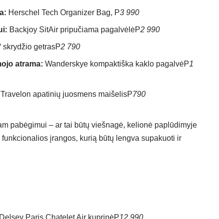
a:
Herschel Tech Organizer Bag, P
3 990
i:
Backjoy SitAir pripučiama pagalvėlė
P
2 990
 skrydžio getras
P
2 790
mojo atrama:
Wanderskye kompaktiška kaklo pagalvė
P
1
Travelon apatinių juosmens maišelis
P
790
itam pabėgimui – ar tai būtų viešnagė, kelionė paplūdimyje
 funkcionalios įrangos, kurią būtų lengva supakuoti ir
Delsey Paris Chatelet Air kuprinė
P
12 990