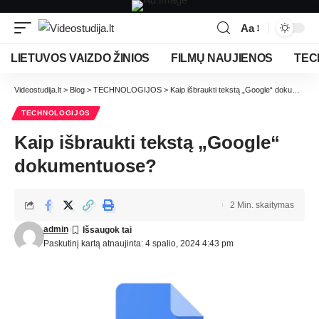
Aa
LIETUVOS VAIZDO ŽINIOS
FILMŲ NAUJIENOS
TEC
Videostudija.lt
>
Blog
>
TECHNOLOGIJOS
>
Kaip išbraukti tekstą „Google“ dokumentuose?
TECHNOLOGIJOS
Kaip išbraukti tekstą „Google“
dokumentuose?
2 Min. skaitymas
admin
Paskutinį kartą atnaujinta: 4 spalio, 2024 4:43 pm