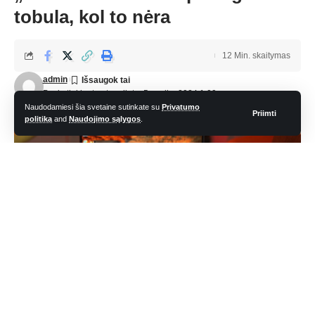
tobula, kol to nėra
12 Min. skaitymas
admin
Paskutinį kartą atnaujinta: 5 spalio, 2024 1:09 pm
Naudodamiesi šia svetaine sutinkate su
Privatumo
Priimti
politika
and
Naudojimo sąlygos
.