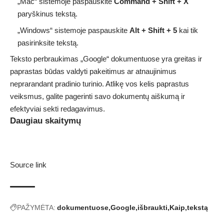
„Mac“ sistemoje paspauskite
Command + Shift + X
paryškinus tekstą.
„Windows“ sistemoje paspauskite
Alt + Shift + 5
kai tik
pasirinksite tekstą.
Teksto perbraukimas „Google“ dokumentuose yra greitas ir
paprastas būdas valdyti pakeitimus ar atnaujinimus
neprarandant pradinio turinio. Atlikę vos kelis paprastus
veiksmus, galite pagerinti savo dokumentų aiškumą ir
efektyviai sekti redagavimus.
Daugiau skaitymų
Source link
PAŽYMĖTA:
dokumentuose
Google
išbraukti
Kaip
tekstą