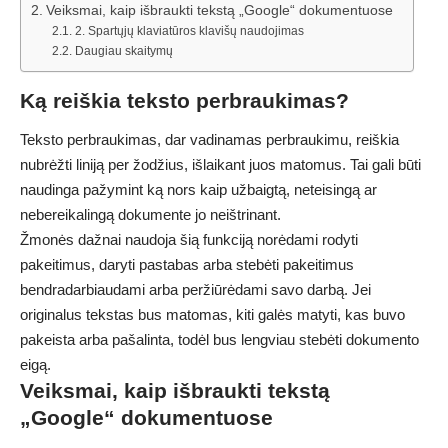
Veiksmai, kaip išbraukti tekstą „Google“ dokumentuose
2. Spartųjų klaviatūros klavišų naudojimas
Daugiau skaitymų
Ką reiškia teksto perbraukimas?
Teksto perbraukimas, dar vadinamas perbraukimu, reiškia
nubrėžti liniją per žodžius, išlaikant juos matomus. Tai gali būti
naudinga pažymint ką nors kaip užbaigtą, neteisingą ar
nebereikalingą dokumente jo neištrinant.
Žmonės dažnai naudoja šią funkciją norėdami rodyti
pakeitimus, daryti pastabas arba stebėti pakeitimus
bendradarbiaudami arba peržiūrėdami savo darbą. Jei
originalus tekstas bus matomas, kiti galės matyti, kas buvo
pakeista arba pašalinta, todėl bus lengviau stebėti dokumento
eigą.
Veiksmai, kaip išbraukti tekstą
„Google“ dokumentuose