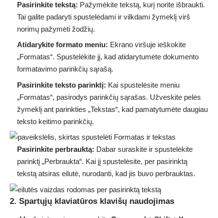
Pasirinkite tekstą:
Pažymėkite tekstą, kurį norite išbraukti.
Tai galite padaryti spustelėdami ir vilkdami žymeklį virš
norimų pažymėti žodžių.
Atidarykite formato meniu:
Ekrano viršuje ieškokite
„Formatas“. Spustelėkite jį, kad atidarytumėte dokumento
formatavimo parinkčių sąrašą.
Pasirinkite teksto parinktį:
Kai spustelėsite meniu
„Formatas“, pasirodys parinkčių sąrašas. Užveskite pelės
žymeklį ant parinkties „Tekstas“, kad pamatytumėte daugiau
teksto keitimo parinkčių.
Pasirinkite perbrauktą:
Dabar suraskite ir spustelėkite
parinktį „Perbraukta“. Kai jį spustelėsite, per pasirinktą
tekstą atsiras eilutė, nurodanti, kad jis buvo perbrauktas.
2.
Spartųjų klaviatūros klavišų naudojimas