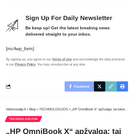
Sign Up For Daily Newsletter
Be keep up! Get the latest breaking news
delivered straight to your inbox.
[mc4wp_form]
By signing up, you agree to our
Terms of Use
and acknowledge the data practices
in our
Privacy Policy
. You may unsubscribe at any time.
Facebook
Videostudija.lt
>
Blog
>
TECHNOLOGIJOS
>
„HP OmniBook X“ apžvalga: tai tobula, kol to nėra
TECHNOLOGIJOS
„HP OmniBook X“ apžvalga: tai