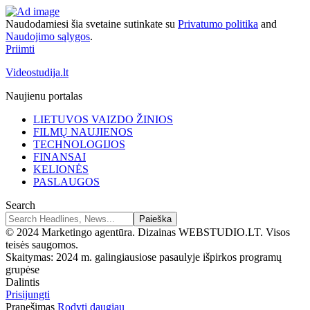
Naudodamiesi šia svetaine sutinkate su
Privatumo politika
and
Naudojimo sąlygos
.
Priimti
Videostudija.lt
Naujienu portalas
LIETUVOS VAIZDO ŽINIOS
FILMŲ NAUJIENOS
TECHNOLOGIJOS
FINANSAI
KELIONĖS
PASLAUGOS
Search
© 2024 Marketingo agentūra. Dizainas WEBSTUDIO.LT. Visos
teisės saugomos.
Skaitymas:
2024 m. galingiausiose pasaulyje išpirkos programų
grupėse
Dalintis
Prisijungti
Pranešimas
Rodyti daugiau