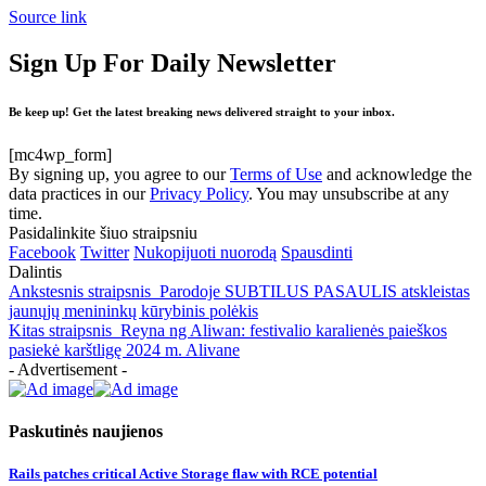
Source link
Sign Up For Daily Newsletter
Be keep up! Get the latest breaking news delivered straight to your inbox.
[mc4wp_form]
By signing up, you agree to our
Terms of Use
and acknowledge the
data practices in our
Privacy Policy
. You may unsubscribe at any
time.
Pasidalinkite šiuo straipsniu
Facebook
Twitter
Nukopijuoti nuorodą
Spausdinti
Dalintis
Ankstesnis straipsnis
Parodoje SUBTILUS PASAULIS atskleistas
jaunųjų menininkų kūrybinis polėkis
Kitas straipsnis
Reyna ng Aliwan: festivalio karalienės paieškos
pasiekė karštligę 2024 m. Alivane
- Advertisement -
Paskutinės naujienos
Rails patches critical Active Storage flaw with RCE potential