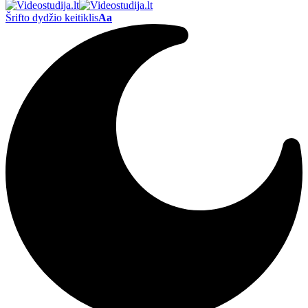
Šrifto dydžio keitiklis
Aa