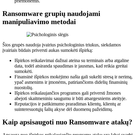
priemonėmis.
Ransomware grupių naudojami
manipuliavimo metodai
Šios grupės naudoja įvairius psichologinius triukus, siekdamos
įvairiais būdais priversti aukas sumokėti išpirką:
Išpirkos reikalavimai dažnai ateina su terminais arba atgaline
data, todėl atsiranda spaudimas ir jausmas, kad reikia greitai
sumokėti.
Finansinė išpirkos mokėjimo našta gali sukelti stresą ir nerimą,
ypač asmenims ir įmonėms, patiriančioms didelių finansinių
nuostolių.
Išpirkos reikalaujančios programos gali priversti žmones
abejoti skaitmeniniu saugumu ir būti atsargesniems ateityje.
Reputacijos ir patikimumo praradimas klientų, klientų ar
suinteresuotųjų šalių akyse dėl duomenų pažeidimų.
Kaip apsisaugoti nuo Ransomware atakų?
Apsauga nuo išpirkos reikalaujančių programų atakų yra labai svarbi