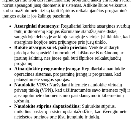
norint apsaugoti jūsų duomenis ir sistemas. Atlikite šiuos veiksmus,
kad sumažintumėte riziką tapti išpirkos reikalaujančios programinės
įrangos auka ir jos žalingų pasekmių.
Atsarginiai duomenys:
Reguliariai kurkite atsargines svarbių
failų ir duomenų kopijas išoriniame standžiajame diske,
saugykloje debesyje ar kitoje saugioje vietoje. Įsitikinkite, kad
atsarginės kopijos nėra prijungtos prie jūsų tinklo.
Būkite atsargūs su el. pašto priedais:
Venkite atidaryti
priedų arba spustelėti nuorodų el. laiškuose iš nežinomų ar
įtartinų šaltinių, nes juose gali būti išpirkos reikalaujančių
programų.
Atnaujinkite programinę įrangą:
Reguliariai atnaujinkite
operacines sistemas, programinę įrangą ir programas, kad
pataisytumėte saugos spragas.
Naudokite VPN:
Naršydami internete naudokite virtualų
privatų tinklą (VPN), kad užšifruotumėte savo interneto ryšį ir
apsaugotumėte duomenis nuo pasiklausymo ir kibernetinių
grėsmių.
Naudokite stiprius slaptažodžius:
Sukurkite stiprius,
unikalius paskyrų ir sistemų slaptažodžius, kad išvengtumėte
neteisėtos prieigos prie jūsų įrenginių ir tinklų.