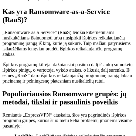
Kas yra Ransomware-as-a-Service
(RaaS)?
„Ransomware-as-a-Service“ (RaaS) leidžia kibernetiniams
nusikaltėliams išsinuomoti arba nusipirkti išpirkos reikalaujančią
programinę įrangą iš kitų, kurie ją sukūrė. Taip mažiau patyrusiems
įsilaužėliams lengviau pradėti išpirkos reikalaujančių programų
atakas.
Išpirkos programų kūrėjai dažniausiai pasiima dalį iš aukų sumokėtų
išpirkos pinigų, o vartotojai vykdo atakas, o likusią dalį surenka. Iš
esmės „RaaS“ daro išpirkos reikalaujančią programinę įrangą labiau
prieinamą ir pelningesnę platesniam nusikaltėlių ratui.
Populiariausios Ransomware grupės: jų
metodai, tikslai ir pasaulinis poveikis
Remiantis „ExpressVPN“ ataskaita, šios yra pagrindinės išpirkos
programų grupės, kurios šiuo metu kelia problemų įmonėms visame
pasaulyje: