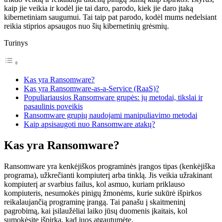
kaip jie veikia ir kodėl jie tai daro, parodo, kiek jie daro įtaką
kibernetiniam saugumui. Tai taip pat parodo, kodėl mums nedelsiant
reikia stiprios apsaugos nuo šių kibernetinių grėsmių.
Turinys
Kas yra Ransomware?
Kas yra Ransomware-as-a-Service (RaaS)?
Populiariausios Ransomware grupės: jų metodai, tikslai ir
pasaulinis poveikis
Ransomware grupių naudojami manipuliavimo metodai
Kaip apsisaugoti nuo Ransomware atakų?
Kas yra Ransomware?
Ransomware yra kenkėjiškos programinės įrangos tipas (kenkėjiška
programa), užkrečianti kompiuterį arba tinklą. Jis veikia užrakinant
kompiuterį ar svarbius failus, kol asmuo, kuriam priklauso
kompiuteris, nesumokės pinigų žmonėms, kurie sukūrė išpirkos
reikalaujančią programinę įrangą. Tai panašu į skaitmeninį
pagrobimą, kai įsilaužėliai laiko jūsų duomenis įkaitais, kol
sumokėsite išpirką, kad juos atgautumėte.