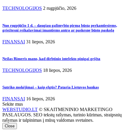
TECHNOLOGIJOS
2 rugpjūčio, 2026
Nuo rugpjūčio 1 d. – daugiau galimybių pirmą būstą perkantiesiems,
griežtesni reikalavimai imantiems antrą ar paskesnę būsto paskolą
FINANSAI
31 liepos, 2026
Neilas Rimeris mano, kad dirbtinio intelekto pinigai grįžta
TECHNOLOGIJOS
18 liepos, 2026
Sutriko mokėjimai – kaip elgtis? Pataria Lietuvos bankas
FINANSAI
16 liepos, 2026
Sekite mus
WEBSTUDIO.LT
© SKAITMENINIO MARKETINGO
PASLAUGOS. SEO tekstų rašymas, turinio kūrimas, straipsnių
rašymas ir talpinimas į mūsų valdomas svetaines.
Close