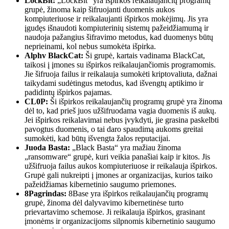
LockBit:
„LockBit“ yra išpirkos reikalaujančių programų
grupė, žinoma kaip šifruojanti duomenis aukos
kompiuteriuose ir reikalaujanti išpirkos mokėjimų. Jis yra
įgudęs išnaudoti kompiuterinių sistemų pažeidžiamumą ir
naudoja pažangius šifravimo metodus, kad duomenys būtų
neprieinami, kol nebus sumokėta išpirka.
Alphv BlackCat:
Ši grupė, kartais vadinama BlackCat,
taikosi į įmones su išpirkos reikalaujančiomis programomis.
Jie šifruoja failus ir reikalauja sumokėti kriptovaliuta, dažnai
taikydami sudėtingus metodus, kad išvengtų aptikimo ir
padidintų išpirkos pajamas.
CL0P:
Ši išpirkos reikalaujančių programų grupė yra žinoma
dėl to, kad prieš juos užšifruodama vagia duomenis iš aukų.
Jei išpirkos reikalavimai nebus įvykdyti, jie grasina paskelbti
pavogtus duomenis, o tai daro spaudimą aukoms greitai
sumokėti, kad būtų išvengta žalos reputacijai.
Juoda Basta:
„Black Basta“ yra mažiau žinoma
„ransomware“ grupė, kuri veikia panašiai kaip ir kitos. Jis
užšifruoja failus aukos kompiuteriuose ir reikalauja išpirkos.
Grupė gali nukreipti į įmones ar organizacijas, kurios taiko
pažeidžiamas kibernetinio saugumo priemones.
8Pagrindas:
8Base yra išpirkos reikalaujančių programų
grupė, žinoma dėl dalyvavimo kibernetinėse turto
prievartavimo schemose. Ji reikalauja išpirkos, grasinant
įmonėms ir organizacijoms silpnomis kibernetinio saugumo