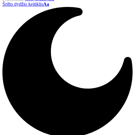
Šrifto dydžio keitiklis
Aa