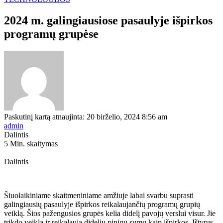
2024 m. galingiausiose pasaulyje išpirkos
programų grupėse
Paskutinį kartą atnaujinta: 20 birželio, 2024 8:56 am
admin
Dalintis
5 Min. skaitymas
Dalintis
Šiuolaikiniame skaitmeniniame amžiuje labai svarbu suprasti
galingiausių pasaulyje išpirkos reikalaujančių programų grupių
veiklą. Šios pažengusios grupės kelia didelį pavojų verslui visur. Jie
trikdo veiklą ir reikalauja didelių pinigų sumų kaip išpirkos. Ištyrus,