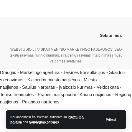
Sekite mus
WEBSTUDIO.LT
© SKAITMENINIO MARKETINGO PASLAUGOS. SEO
tekstų rašymas, turinio kūrimas, straipsnių rašymas ir talpinimas į mūsų
valdomas svetaines.
Draugai: -
Marketingo agentūra
-
Teisinės konsultacijos
-
Skaidrių
skenavimas
-
Klaipedos miesto naujienos
-
Miesto
naujienos
-
Saulius Narbutas
-
Įvaizdžio kūrimas
-
Veidoskaita
-
Teniso treniruotės
- Pranešimai spaudai -
Kauno naujienos
-
Regionų
naujienos
-
Palangos naujienos
Naudodamiesi šia svetaine sutinkate su
Privatumo
Priimti
politika
and
Naudojimo sąlygos
.