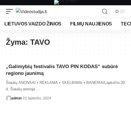
LIETUVOS VAIZDO ŽINIOS
FILMŲ NAUJIENOS
TEC
Žyma:
TAVO
„Galimybių festivalis TAVO PIN KODAS“ subūrė
regiono jaunimą
Šiaulių ANONSAI • REKLAMA • SKELBIMAI • BANERIAILapkričio 20
d. Šiaulių arenoje…
admin
22 lapkričio, 2024