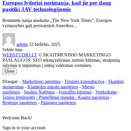
Europos lyderiai nerimauja, kad jie per daug
pasitiki JAV technologijomis
Remiantis nauja ataskaita „The New York Times“, Europos
vyriausybės gali persvarstyti Amerikos…
admin
22 birželio, 2025
Sekite mus
WEBSTUDIO.LT
© SKAITMENINIO MARKETINGO
PASLAUGOS. SEO tekstų rašymas, turinio kūrimas, straipsnių
rašymas ir talpinimas į mūsų valdomas svetaines.
Close
Draugai: -
Marketingo agentūra
-
Teisinės konsultacijos
-
Skaidrių
skenavimas
-
Klaipedos miesto naujienos
-
Miesto
naujienos
-
Saulius Narbutas
-
Įvaizdžio kūrimas
-
Veidoskaita
-
Teniso treniruotės
- Pranešimai spaudai -
Kauno naujienos
-
Regionų naujienos
-
Palangos naujienos
Welcome Back!
Sign in to your account