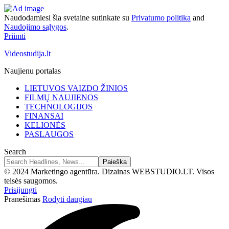
Naudodamiesi šia svetaine sutinkate su
Privatumo politika
and
Naudojimo sąlygos
.
Priimti
Videostudija.lt
Naujienu portalas
LIETUVOS VAIZDO ŽINIOS
FILMŲ NAUJIENOS
TECHNOLOGIJOS
FINANSAI
KELIONĖS
PASLAUGOS
Search
© 2024 Marketingo agentūra. Dizainas WEBSTUDIO.LT. Visos
teisės saugomos.
Prisijungti
Pranešimas
Rodyti daugiau