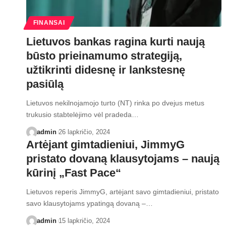
FINANSAI
Lietuvos bankas ragina kurti naują
būsto prieinamumo strategiją,
užtikrinti didesnę ir lankstesnę
pasiūlą
Lietuvos nekilnojamojo turto (NT) rinka po dvejus metus
trukusio stabtelėjimo vėl pradeda…
admin
26 lapkričio, 2024
Artėjant gimtadieniui, JimmyG
pristato dovaną klausytojams – naują
kūrinį „Fast Pace“
Lietuvos reperis JimmyG, artėjant savo gimtadieniui, pristato
savo klausytojams ypatingą dovaną –…
admin
15 lapkričio, 2024