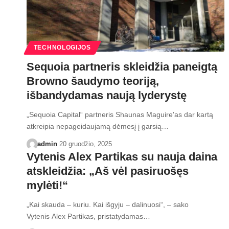
TECHNOLOGIJOS
Sequoia partneris skleidžia paneigtą
Browno šaudymo teoriją,
išbandydamas naują lyderystę
„Sequoia Capital“ partneris Shaunas Maguire'as dar kartą
atkreipia nepageidaujamą dėmesį į garsią…
admin
20 gruodžio, 2025
Vytenis Alex Partikas su nauja daina
atskleidžia: „Aš vėl pasiruošęs
mylėti!“
„Kai skauda – kuriu. Kai išgyju – dalinuosi“, – sako
Vytenis Alex Partikas, pristatydamas…