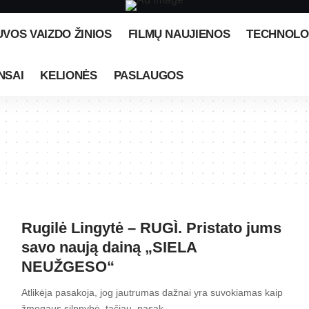
UVOS VAIZDO ŽINIOS
FILMŲ NAUJIENOS
TECHNOLO
NSAI
KELIONĖS
PASLAUGOS
Rugilė Lingytė – RUGÌ. Pristato jums
savo naują dainą „SIELA
NEUŽGESO“
Atlikėja pasakoja, jog jautrumas dažnai yra suvokiamas kaip
žmogaus silpnybė, tačiau, pasak…