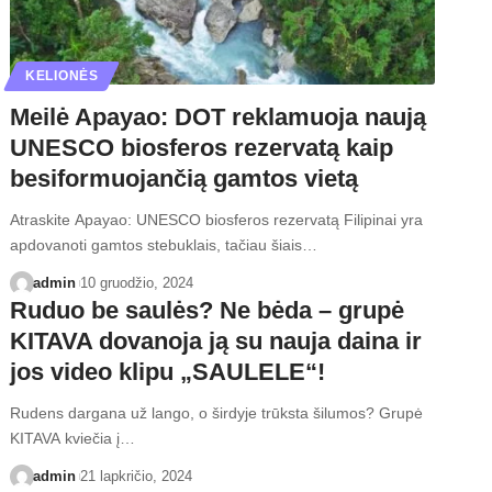
KELIONĖS
Meilė Apayao: DOT reklamuoja naują
UNESCO biosferos rezervatą kaip
besiformuojančią gamtos vietą
Atraskite Apayao: UNESCO biosferos rezervatą Filipinai yra
apdovanoti gamtos stebuklais, tačiau šiais…
admin
10 gruodžio, 2024
Ruduo be saulės? Ne bėda – grupė
KITAVA dovanoja ją su nauja daina ir
jos video klipu „SAULELE“!
Rudens dargana už lango, o širdyje trūksta šilumos? Grupė
KITAVA kviečia į…
admin
21 lapkričio, 2024