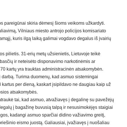
os pareigūnai skiria dėmesį šioms veikoms užkardyti.
liavimą, Vilniaus miesto antrojo policijos komisariato
amąjį, kuris ilgą laiką galimai vogdavo degalus iš įvairių
pilietis. 31-erių metų užsienietis, Lietuvoje teikė
rbasčių ir neteisėto disponavimo narkotinėmis ar
 70 kartų yra trauktas administracinėn atsakomybėn.
p į darbą. Turima duomenų, kad asmuo sistemingai
 kartus per dieną, kaskart įsipildavo ne daugiau kaip už
osios atsakomybės.
raukė tai, kad asmuo, atvažiavęs į degalinę su pavežėjų
degalų į bagažinę buvusią talpą ir nesusimokėjęs staigiai
os, kadangi asmuo sparčiai didino važiavimo greitį,
riešinio eismo juostą. Galiausiai, įvažiavęs į nuošaliau