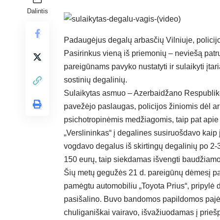
Dalintis
Padaugėjus degalų arbasčių Vilniuje, policij
Pasirinkus vieną iš priemonių – neviešą patru
pareigūnams pavyko nustatyti ir sulaikyti įtari
sostinių degalinių.
Sulaikytas asmuo – Azerbaidžano Respublikos 
pavežėjo paslaugas, policijos žiniomis dėl a
psichotropinėmis medžiagomis, taip pat apie
„Verslininkas“ į degalines susiruošdavo kai
vogdavo degalus iš skirtingų degalinių po 2-3
150 eurų, taip siekdamas išvengti baudžiam
Šių metų gegužės 21 d. pareigūnų dėmesį pat
pamėgtu automobiliu „Toyota Prius“, pripylė 
pasišalino. Buvo bandomos papildomos pajėg
chuliganiškai vairavo, išvažiuodamas į priešp