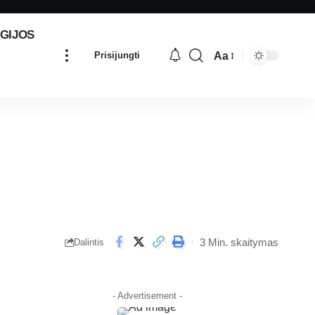
GIJOS
Aa
Prisijungti
3 Min. skaitymas
Dalintis
- Advertisement -