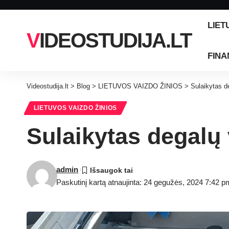
LIET
VIDEOSTUDIJA.LT
FINA
Videostudija.lt
>
Blog
>
LIETUVOS VAIZDO ŽINIOS
>
Sulaikytas d
LIETUVOS VAIZDO ŽINIOS
Sulaikytas degalų 
admin
Paskutinį kartą atnaujinta: 24 gegužės, 2024 7:42 p