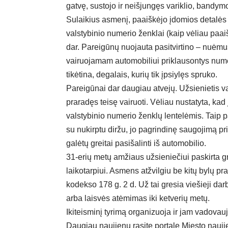
gatvę, sustojo ir neišjungęs variklio, bandymo
Sulaikius asmenį, paaiškėjo įdomios detalės –
valstybinio numerio ženklai (kaip vėliau paaiškė
dar. Pareigūnų nuojauta pasitvirtino – nuėmus
vairuojamam automobiliui priklausontys numer
tikėtina, degalais, kurių tik įpsiylęs spruko.
Pareigūnai dar daugiau atvejų. Užsienietis va
praradęs teisę vairuoti. Vėliau nustatyta, kad
valstybinio numerio ženklų lentelėmis. Taip 
su nukirptu diržu, jo pagrindinę saugojimą pri
galėtų greitai pasišalinti iš automobilio.
31-erių metų amžiaus užsieniečiui paskirta
laikotarpiui. Asmens atžvilgiu be kitų bylų 
kodekso 178 g. 2 d. Už tai gresia viešieji dar
arba laisvės atėmimas iki ketverių metų.
Ikiteisminį tyrimą organizuoja ir jam vadovau
Daugiau naujienų rasite portale
Miesto nauji