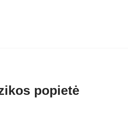
zikos popietė
2 Min. skaitymas
Dalintis