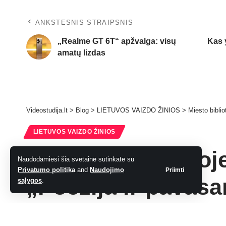
ANKSTESNIS STRAIPSNIS
„Realme GT 6T“ apžvalga: visų
Kas 
amatų lizdas
Videostudija.lt
>
Blog
>
LIETUVOS VAIZDO ŽINIOS
>
Miesto biblio
LIETUVOS VAIZDO ŽINIOS
Miesto bibliotekoj
Naudodamiesi šia svetaine sutinkate su
Privatumo politika
and
Naudojimo
Priimti
„Poezija ir pavasa
sąlygos
.
admin