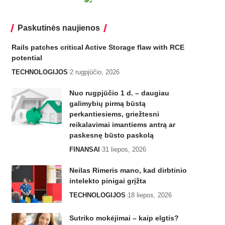
Paskutinės naujienos
Rails patches critical Active Storage flaw with RCE
potential
TECHNOLOGIJOS
2 rugpjūčio, 2026
Nuo rugpjūčio 1 d. – daugiau
galimybių pirmą būstą
perkantiesiems, griežtesni
reikalavimai imantiems antrą ar
paskesnę būsto paskolą
FINANSAI
31 liepos, 2026
Neilas Rimeris mano, kad dirbtinio
intelekto pinigai grįžta
TECHNOLOGIJOS
18 liepos, 2026
Sutriko mokėjimai – kaip elgtis?