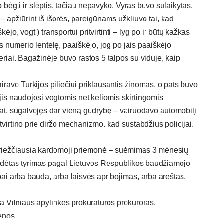
 bėgti ir slėptis, tačiau nepavyko. Vyras buvo sulaikytas.
 apžiūrint iš išorės, pareigūnams užkliuvo tai, kad
jo, vogti) transportui pritvirtinti – lyg po ir būtų kažkas
 numerio lentelę, paaiškėjo, jog po jais paaiškėjo
iai. Bagažinėje buvo rastos 5 talpos su viduje, kaip
iravo Turkijos piliečiui priklausantis žinomas, o pats buvo
 jis naudojosi vogtomis net keliomis skirtingomis
pat, sugalvojęs dar vieną gudrybę – vairuodavo automobilį
tvirtino prie diržo mechanizmo, kad sustabdžius policijai,
 griežčiausia kardomoji priemonė – suėmimas 3 mėnesių
pradėtas tyrimas pagal Lietuvos Respublikos baudžiamojo
bai arba bauda, ​​arba laisvės apribojimas, arba areštas,
ja Vilniaus apylinkės prokuratūros prokuroras.
enos
.