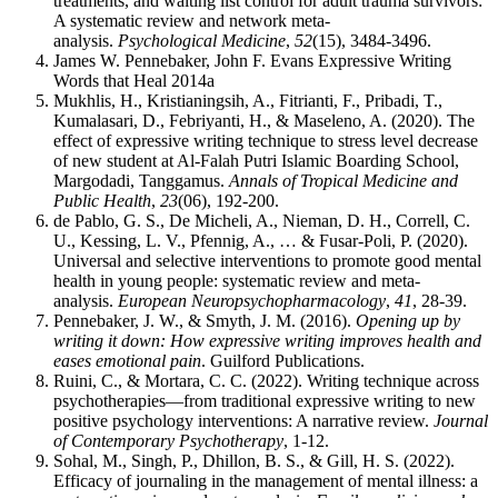
treatments, and waiting list control for adult trauma survivors:
A systematic review and network meta-
analysis.
Psychological Medicine
,
52
(15), 3484-3496.
James W. Pennebaker, John F. Evans Expressive Writing
Words that Heal 2014a
Mukhlis, H., Kristianingsih, A., Fitrianti, F., Pribadi, T.,
Kumalasari, D., Febriyanti, H., & Maseleno, A. (2020). The
effect of expressive writing technique to stress level decrease
of new student at Al-Falah Putri Islamic Boarding School,
Margodadi, Tanggamus.
Annals of Tropical Medicine and
Public Health
,
23
(06), 192-200.
de Pablo, G. S., De Micheli, A., Nieman, D. H., Correll, C.
U., Kessing, L. V., Pfennig, A., … & Fusar-Poli, P. (2020).
Universal and selective interventions to promote good mental
health in young people: systematic review and meta-
analysis.
European Neuropsychopharmacology
,
41
, 28-39.
Pennebaker, J. W., & Smyth, J. M. (2016).
Opening up by
writing it down: How expressive writing improves health and
eases emotional pain
. Guilford Publications.
Ruini, C., & Mortara, C. C. (2022). Writing technique across
psychotherapies—from traditional expressive writing to new
positive psychology interventions: A narrative review.
Journal
of Contemporary Psychotherapy
, 1-12.
Sohal, M., Singh, P., Dhillon, B. S., & Gill, H. S. (2022).
Efficacy of journaling in the management of mental illness: a