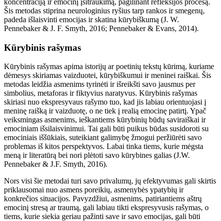
koncentraciją ir emocinį įsitraukimą, pagilinant refleksijos procesą.
Šis metodas stiprina neurologinius ryšius tarp rankos ir smegenų,
padeda išlaisvinti emocijas ir skatina kūrybiškumą (J. W.
Pennebaker & J. F. Smyth, 2016; Pennebaker & Evans, 2014).
Kūrybinis rašymas
Kūrybinis rašymas apima istorijų ar poetinių tekstų kūrimą, kuriame
dėmesys skiriamas vaizduotei, kūrybiškumui ir meninei raiškai. Šis
metodas leidžia asmenims tyrinėti ir išreikšti savo jausmus per
simbolius, metaforas ir fiktyvius naratyvus. Kūrybinis rašymas
skiriasi nuo ekspresyvaus rašymo tuo, kad jis labiau orientuojasi į
meninę raišką ir vaizduotę, o ne tiek į realią emocinę patirtį. Ypač
veiksmingas asmenims, ieškantiems kūrybinių būdų saviraiškai ir
emociniam išsilaisvinimui. Tai gali būti puikus būdas susidoroti su
emociniais iššūkiais, suteikiant galimybę žmogui peržiūrėti savo
problemas iš kitos perspektyvos. Labai tinka tiems, kurie mėgsta
meną ir literatūrą bei nori plėtoti savo kūrybines galias (J.W.
Pennebaker & J.F. Smyth, 2016).
Nors visi šie metodai turi savo privalumų, jų efektyvumas gali skirtis
priklausomai nuo asmens poreikių, asmenybės ypatybių ir
konkrečios situacijos. Pavyzdžiui, asmenims, patiriantiems aštrų
emocinį stresą ar traumą, gali labiau tikti ekspresyvusis rašymas, o
tiems, kurie siekia geriau pažinti save ir savo emocijas, gali būti