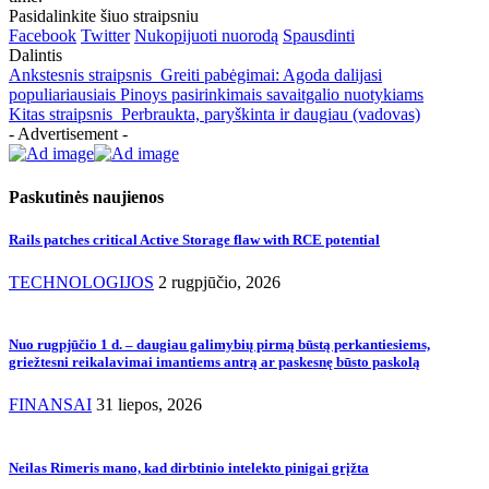
Pasidalinkite šiuo straipsniu
Facebook
Twitter
Nukopijuoti nuorodą
Spausdinti
Dalintis
Ankstesnis straipsnis
Greiti pabėgimai: Agoda dalijasi
populiariausiais Pinoys pasirinkimais savaitgalio nuotykiams
Kitas straipsnis
Perbraukta, paryškinta ir daugiau (vadovas)
- Advertisement -
Paskutinės naujienos
Rails patches critical Active Storage flaw with RCE potential
TECHNOLOGIJOS
2 rugpjūčio, 2026
Nuo rugpjūčio 1 d. – daugiau galimybių pirmą būstą perkantiesiems,
griežtesni reikalavimai imantiems antrą ar paskesnę būsto paskolą
FINANSAI
31 liepos, 2026
Neilas Rimeris mano, kad dirbtinio intelekto pinigai grįžta