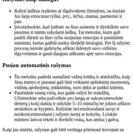
Rašyti laiškus realiems ar išgalvotiems žmonėms, su kuriais
Jus sieja emociniai ryšiai, pvz., tėčiui, mamai, partneriui ir
pan.
Įsivaizduokite, kad kalbate su šiuo asmeniu ir išreikškite savo
jausmus ir mintis rašydami laišką. Tai metodas, kuris gali
padėti išleisti su šiuo ryšiu susijusias emocijas ir pasidalinti
mintimis, kurias galbūt sunku išreikšti tiesiogiai. Per šį rašymo
procesą turėsite galimybę aiškiai išdėstyti savo vidinius
išgyvenimus ir gauti daugiau aiškumo apie savo emocijas.
Pusiau automatinis rašymas
Šis metodas padeda sumažinti vidinį kritiką ir atskleidžia, kaip
Jūsų mintys ir jausmai gali būti veikiami aplinkinių nuomonių,
vidinių apribojimų, įsitikinimų, noro įtikti ar patikti kitiems.
Pasirinkite ramią vietą, kur galite rašyti be trukdžių.
Užsimerkite arba pažvelkite pro langą ar sukoncentruokite
dėmesį į kokį daiktą ir rašykite 5–10 minučių be jokios aiškios
struktūros ar krypties. Rašykite necenzūruodami savęs ir
nesikoncentruodami į rašymo turinį ar kokybę. Leiskite
mintims laisvai tekėti ir išreikšti viską, kas ateina į galvą.
Kaip jau minėta, rašymas gali būti vertinga priemonė kovojant su