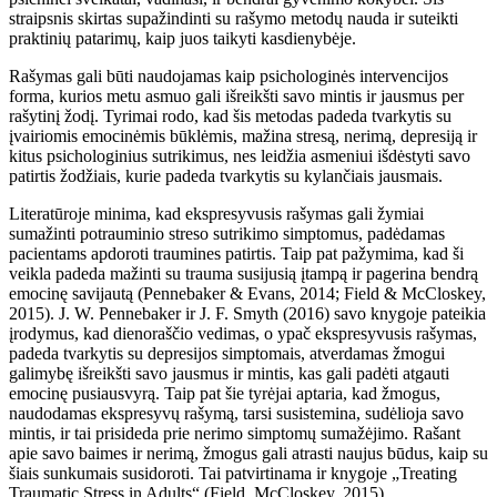
straipsnis skirtas supažindinti su rašymo metodų nauda ir suteikti
praktinių patarimų, kaip juos taikyti kasdienybėje.
Rašymas gali būti naudojamas kaip psichologinės intervencijos
forma, kurios metu asmuo gali išreikšti savo mintis ir jausmus per
rašytinį žodį. Tyrimai rodo, kad šis metodas padeda tvarkytis su
įvairiomis emocinėmis būklėmis, mažina stresą, nerimą, depresiją ir
kitus psichologinius sutrikimus, nes leidžia asmeniui išdėstyti savo
patirtis žodžiais, kurie padeda tvarkytis su kylančiais jausmais.
Literatūroje minima, kad ekspresyvusis rašymas gali žymiai
sumažinti potrauminio streso sutrikimo simptomus, padėdamas
pacientams apdoroti traumines patirtis. Taip pat pažymima, kad ši
veikla padeda mažinti su trauma susijusią įtampą ir pagerina bendrą
emocinę savijautą (Pennebaker & Evans, 2014; Field & McCloskey,
2015). J. W. Pennebaker ir J. F. Smyth (2016) savo knygoje pateikia
įrodymus, kad dienoraščio vedimas, o ypač ekspresyvusis rašymas,
padeda tvarkytis su depresijos simptomais, atverdamas žmogui
galimybę išreikšti savo jausmus ir mintis, kas gali padėti atgauti
emocinę pusiausvyrą. Taip pat šie tyrėjai aptaria, kad žmogus,
naudodamas ekspresyvų rašymą, tarsi susistemina, sudėlioja savo
mintis, ir tai prisideda prie nerimo simptomų sumažėjimo. Rašant
apie savo baimes ir nerimą, žmogus gali atrasti naujus būdus, kaip su
šiais sunkumais susidoroti. Tai patvirtinama ir knygoje „Treating
Traumatic Stress in Adults“ (Field, McCloskey, 2015).