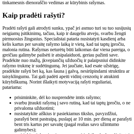
tinkamesnis dienoraščio vedimas ar kūrybinis rašymas.
Kaip pradėti rašyti?
Pradėti rašyti gali atrodyti sunku, ypač jei asmuo turi su tuo susijusių
neigiamų įsitikinimų, tačiau, kaip ir daugeliu atveju, svarbu žengti
pirmuosius žingsnius. Specialistai pataria nusistatyti kasdienį arba
kelis kartus per savaitę rašymo laiką ir vietą, kad tai taptų įpročiu,
malonia rutina. Rašymas neturėtų būti laikomas dar viena pareiga, o
greičiau galimybe pailsėti ir atsipalaiduoti, geriau pažinti save.
Pradėkite nuo mažų, įkvepiančių užduočių ir palaipsniui didinkite
rašymo trukmę ir sudėtingumą. Jei jaučiate, kad esate užstrigę,
pradėkite rašyti bet ką, kas šauna į galvą, nesirūpindami struktūra ar
taisyklingumu. Tai gali padėti apeiti vidinį cenzorių ir atrakinti
kūrybiškumą. Norint išlaikyti motyvaciją rašyti reguliariai,
patariama:
prisiminkite, dėl ko nusprendėte imtis rašymo;
svarbu įtraukti rašymą į savo rutiną, kad tai taptų įpročiu, o ne
privaloma užduotimi;
nusistatykite aiškius ir pasiekiamus tikslus, pavyzdžiui,
parašyti bent pastraipą, puslapį ar 10 min. per dieną ar parašyti
bent tris kartus per savaitę (pagal realias savo užimtumo
galimybes);