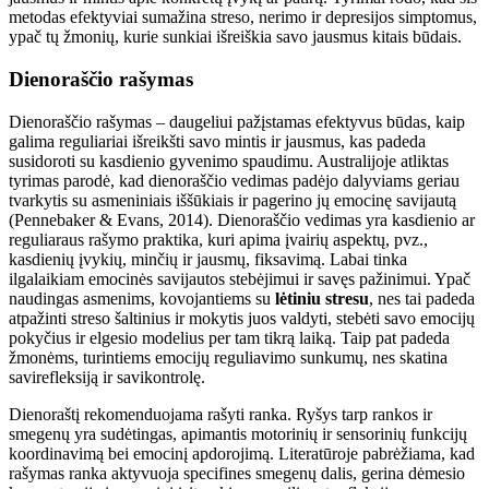
metodas efektyviai sumažina streso, nerimo ir depresijos simptomus,
ypač tų žmonių, kurie sunkiai išreiškia savo jausmus kitais būdais.
Dienoraščio rašymas
Dienoraščio rašymas – daugeliui pažįstamas efektyvus būdas, kaip
galima reguliariai išreikšti savo mintis ir jausmus, kas padeda
susidoroti su kasdienio gyvenimo spaudimu. Australijoje atliktas
tyrimas parodė, kad dienoraščio vedimas padėjo dalyviams geriau
tvarkytis su asmeniniais iššūkiais ir pagerino jų emocinę savijautą
(Pennebaker & Evans, 2014). Dienoraščio vedimas yra kasdienio ar
reguliaraus rašymo praktika, kuri apima įvairių aspektų, pvz.,
kasdienių įvykių, minčių ir jausmų, fiksavimą. Labai tinka
ilgalaikiam emocinės savijautos stebėjimui ir savęs pažinimui. Ypač
naudingas asmenims, kovojantiems su
lėtiniu stresu
, nes tai padeda
atpažinti streso šaltinius ir mokytis juos valdyti, stebėti savo emocijų
pokyčius ir elgesio modelius per tam tikrą laiką. Taip pat padeda
žmonėms, turintiems emocijų reguliavimo sunkumų, nes skatina
savirefleksiją ir savikontrolę.
Dienoraštį rekomenduojama rašyti ranka. Ryšys tarp rankos ir
smegenų yra sudėtingas, apimantis motorinių ir sensorinių funkcijų
koordinavimą bei emocinį apdorojimą. Literatūroje pabrėžiama, kad
rašymas ranka aktyvuoja specifines smegenų dalis, gerina dėmesio