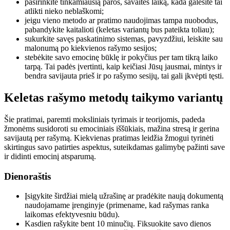
pasirinkite tinkamiausią paros, savaitės laiką, kada galėsite tai
atlikti nieko neblaškomi;
jeigu vieno metodo ar pratimo naudojimas tampa nuobodus,
pabandykite kaitalioti (keletas variantų bus pateikta toliau);
sukurkite savęs paskatinimo sistemas, pavyzdžiui, leiskite sau
malonumą po kiekvienos rašymo sesijos;
stebėkite savo emocinę būklę ir pokyčius per tam tikrą laiko
tarpą. Tai padės įvertinti, kaip keičiasi Jūsų jausmai, mintys ir
bendra savijauta prieš ir po rašymo sesijų, tai gali įkvėpti tęsti.
Keletas rašymo metodų taikymo variantų
Šie pratimai, paremti moksliniais tyrimais ir teorijomis, padeda
žmonėms susidoroti su emociniais iššūkiais, mažina stresą ir gerina
savijautą per rašymą. Kiekvienas pratimas leidžia žmogui tyrinėti
skirtingus savo patirties aspektus, suteikdamas galimybę pažinti save
ir didinti emocinį atsparumą.
Dienoraštis
Įsigykite širdžiai mielą užrašinę ar pradėkite naują dokumentą
naudojamame įrenginyje (primename, kad rašymas ranka
laikomas efektyvesniu būdu).
Kasdien rašykite bent 10 minučių. Fiksuokite savo dienos