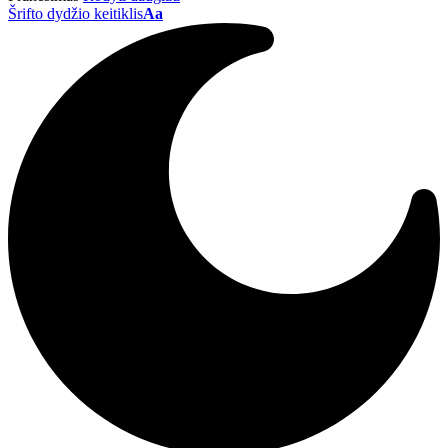
Šrifto dydžio keitiklis
Aa