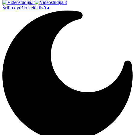
Šrifto dydžio keitiklis
Aa