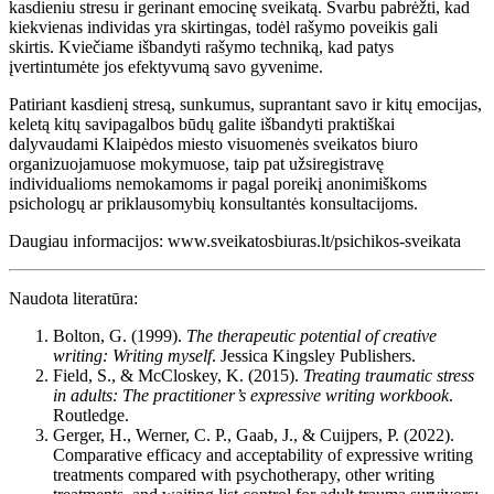
kasdieniu stresu ir gerinant emocinę sveikatą. Svarbu pabrėžti, kad
kiekvienas individas yra skirtingas, todėl rašymo poveikis gali
skirtis. Kviečiame išbandyti rašymo techniką, kad patys
įvertintumėte jos efektyvumą savo gyvenime.
Patiriant kasdienį stresą, sunkumus, suprantant savo ir kitų emocijas,
keletą kitų savipagalbos būdų galite išbandyti praktiškai
dalyvaudami Klaipėdos miesto visuomenės sveikatos biuro
organizuojamuose mokymuose, taip pat užsiregistravę
individualioms nemokamoms ir pagal poreikį anonimiškoms
psichologų ar priklausomybių konsultantės konsultacijoms.
Daugiau informacijos: www.sveikatosbiuras.lt/psichikos-sveikata
Naudota literatūra:
Bolton, G. (1999).
The therapeutic potential of creative
writing: Writing myself
. Jessica Kingsley Publishers.
Field, S., & McCloskey, K. (2015).
Treating traumatic stress
in adults: The practitioner’s expressive writing workbook
.
Routledge.
Gerger, H., Werner, C. P., Gaab, J., & Cuijpers, P. (2022).
Comparative efficacy and acceptability of expressive writing
treatments compared with psychotherapy, other writing