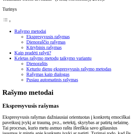
Turinys
Rašymo metodai
Ekspresyvusis rašymas
Dienoraščio rašymas
Kūrybinis rašymas
Kaip pradėti rašyti?
Keletas rašymo metodų taikymo variantų
Dienoraštis
Keturių dienų ekspresyvusis rašymo metodas
Rašymas kaip dialogas
Pusiau automatinis rašymas
Rašymo metodai
Ekspresyvusis rašymas
Ekspresyvusis rašymas dažniausiai orientuotas į konkretų emociškai
paveikusį įvykį ar traumą, pvz., netektį, skyrybas ar patirtą nelaimę.
Tai procesas, kurio metu asmuo raštu išreiškia savo giliausius
jausmus ir mintis apie konkretų įvykį ar patirtį. Tyrimai rodo, kad šis