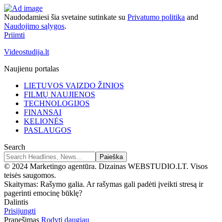
Naudodamiesi šia svetaine sutinkate su
Privatumo politika
and
Naudojimo sąlygos
.
Priimti
Videostudija.lt
Naujienu portalas
LIETUVOS VAIZDO ŽINIOS
FILMŲ NAUJIENOS
TECHNOLOGIJOS
FINANSAI
KELIONĖS
PASLAUGOS
Search
© 2024 Marketingo agentūra. Dizainas WEBSTUDIO.LT. Visos
teisės saugomos.
Skaitymas:
Rašymo galia. Ar rašymas gali padėti įveikti stresą ir
pagerinti emocinę būklę?
Dalintis
Prisijungti
Pranešimas
Rodyti daugiau