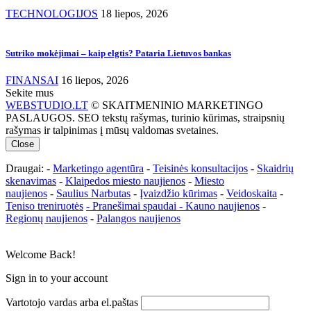
TECHNOLOGIJOS
18 liepos, 2026
Sutriko mokėjimai – kaip elgtis? Pataria Lietuvos bankas
FINANSAI
16 liepos, 2026
Sekite mus
WEBSTUDIO.LT
© SKAITMENINIO MARKETINGO
PASLAUGOS. SEO tekstų rašymas, turinio kūrimas, straipsnių
rašymas ir talpinimas į mūsų valdomas svetaines.
Close
Draugai: -
Marketingo agentūra
-
Teisinės konsultacijos
-
Skaidrių
skenavimas
-
Klaipedos miesto naujienos
-
Miesto
naujienos
-
Saulius Narbutas
-
Įvaizdžio kūrimas
-
Veidoskaita
-
Teniso treniruotės
- Pranešimai spaudai -
Kauno naujienos
-
Regionų naujienos
-
Palangos naujienos
Welcome Back!
Sign in to your account
Vartotojo vardas arba el.paštas