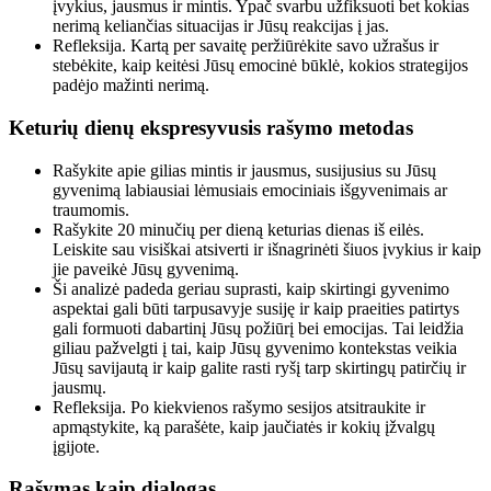
įvykius, jausmus ir mintis. Ypač svarbu užfiksuoti bet kokias
nerimą keliančias situacijas ir Jūsų reakcijas į jas.
Refleksija. Kartą per savaitę peržiūrėkite savo užrašus ir
stebėkite, kaip keitėsi Jūsų emocinė būklė, kokios strategijos
padėjo mažinti nerimą.
Keturių dienų ekspresyvusis rašymo metodas
Rašykite apie gilias mintis ir jausmus, susijusius su Jūsų
gyvenimą labiausiai lėmusiais emociniais išgyvenimais ar
traumomis.
Rašykite 20 minučių per dieną keturias dienas iš eilės.
Leiskite sau visiškai atsiverti ir išnagrinėti šiuos įvykius ir kaip
jie paveikė Jūsų gyvenimą.
Ši analizė padeda geriau suprasti, kaip skirtingi gyvenimo
aspektai gali būti tarpusavyje susiję ir kaip praeities patirtys
gali formuoti dabartinį Jūsų požiūrį bei emocijas. Tai leidžia
giliau pažvelgti į tai, kaip Jūsų gyvenimo kontekstas veikia
Jūsų savijautą ir kaip galite rasti ryšį tarp skirtingų patirčių ir
jausmų.
Refleksija. Po kiekvienos rašymo sesijos atsitraukite ir
apmąstykite, ką parašėte, kaip jaučiatės ir kokių įžvalgų
įgijote.
Rašymas kaip dialogas