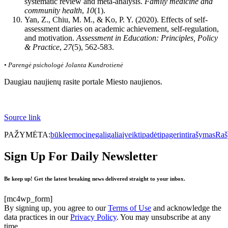
systematic review and meta-analysis.
Family medicine and
community health
,
10
(1).
Yan, Z., Chiu, M. M., & Ko, P. Y. (2020). Effects of self-
assessment diaries on academic achievement, self-regulation,
and motivation.
Assessment in Education: Principles, Policy
& Practice
,
27
(5), 562-583.
• Parengė psichologė Jolanta Kundrotienė
Daugiau naujienų rasite portale Miesto naujienos.
Source link
PAŽYMĖTA:
būklę
emocinę
gali
galia
įveikti
padėti
pagerinti
rašymas
Ra
Sign Up For Daily Newsletter
Be keep up! Get the latest breaking news delivered straight to your inbox.
[mc4wp_form]
By signing up, you agree to our
Terms of Use
and acknowledge the
data practices in our
Privacy Policy
. You may unsubscribe at any
time.