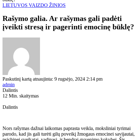
LIETUVOS VAIZDO ŽINIOS
Rašymo galia. Ar rašymas gali padėti
įveikti stresą ir pagerinti emocinę būklę?
Paskutinį kartą atnaujinta: 9 rugsėjo, 2024 2:14 pm
admin
Dalintis
12 Min. skaitymas
Dalintis
Nors rašymas dažnai laikomas paprasta veikla, moksliniai tyrimai
parodo, kad jis gali turėti gilų poveikį žmogaus emocinei savijautai,
psichinei sveikatai, vadinasi, ir bendrai gyvenimo kokybei. Šis