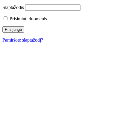
Slaptažodis
Prisiminti duomenis
Pamiršote slaptažodį?