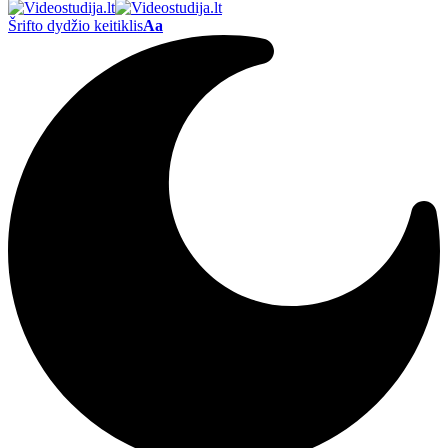
Šrifto dydžio keitiklis
Aa