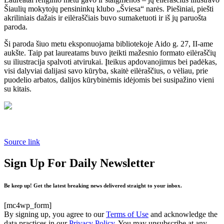
Šiaulių mokytojų pensininkų klubo „Šviesa“ narės. Piešiniai, piešti
akriliniais dažais ir eilėraščiais buvo sumaketuoti ir iš jų paruošta
paroda.
Ši paroda šiuo metu eksponuojama bibliotekoje Aido g. 27, II-ame
aukšte. Taip pat laureatams buvo įteikti mažesnio formato eilėraščių
su iliustracija spalvoti atvirukai. Įteikus apdovanojimus bei padėkas,
visi dalyviai dalijasi savo kūryba, skaitė eilėraščius, o vėliau, prie
puodelio arbatos, dalijos kūrybinėmis idėjomis bei susipažino vieni
su kitais.
Source link
Sign Up For Daily Newsletter
Be keep up! Get the latest breaking news delivered straight to your inbox.
[mc4wp_form]
By signing up, you agree to our
Terms of Use
and acknowledge the
data practices in our
Privacy Policy
. You may unsubscribe at any