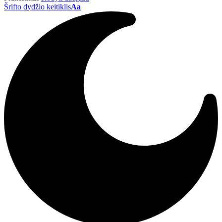
Šrifto dydžio keitiklis
Aa