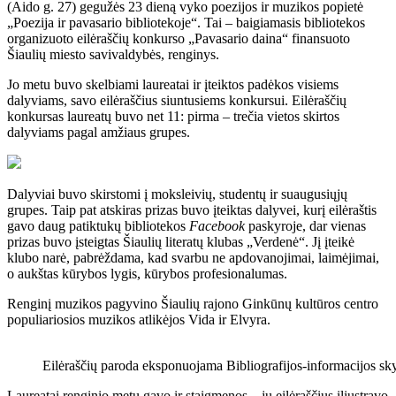
(Aido g. 27) gegužės 23 dieną vyko poezijos ir muzikos popietė
„Poezija ir pavasario bibliotekoje“. Tai – baigiamasis bibliotekos
organizuoto eilėraščių konkurso „Pavasario daina“ finansuoto
Šiaulių miesto savivaldybės, renginys.
Jo metu buvo skelbiami laureatai ir įteiktos padėkos visiems
dalyviams, savo eilėraščius siuntusiems konkursui. Eilėraščių
konkursas laureatų buvo net 11: pirma – trečia vietos skirtos
dalyviams pagal amžiaus grupes.
Dalyviai buvo skirstomi į moksleivių, studentų ir suaugusiųjų
grupes. Taip pat atskiras prizas buvo įteiktas dalyvei, kurį eilėraštis
gavo daug patiktukų bibliotekos
Facebook
paskyroje, dar vienas
prizas buvo įsteigtas Šiaulių literatų klubas „Verdenė“. Jį įteikė
klubo narė, pabrėždama, kad svarbu ne apdovanojimai, laimėjimai,
o aukštas kūrybos lygis, kūrybos profesionalumas.
Renginį muzikos pagyvino Šiaulių rajono Ginkūnų kultūros centro
populiariosios muzikos atlikėjos Vida ir Elvyra.
Eilėraščių paroda eksponuojama Bibliografijos-informacijos skyr
Laureatai renginio metu gavo ir staigmenos – jų eilėraščius iliustravo