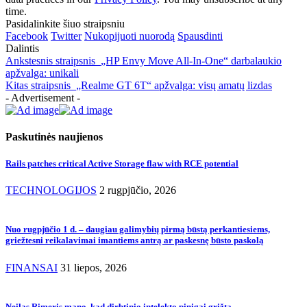
time.
Pasidalinkite šiuo straipsniu
Facebook
Twitter
Nukopijuoti nuorodą
Spausdinti
Dalintis
Ankstesnis straipsnis
„HP Envy Move All-In-One“ darbalaukio
apžvalga: unikali
Kitas straipsnis
„Realme GT 6T“ apžvalga: visų amatų lizdas
- Advertisement -
Paskutinės naujienos
Rails patches critical Active Storage flaw with RCE potential
TECHNOLOGIJOS
2 rugpjūčio, 2026
Nuo rugpjūčio 1 d. – daugiau galimybių pirmą būstą perkantiesiems,
griežtesni reikalavimai imantiems antrą ar paskesnę būsto paskolą
FINANSAI
31 liepos, 2026
Neilas Rimeris mano, kad dirbtinio intelekto pinigai grįžta