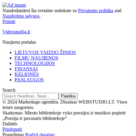
Naudodamiesi šia svetaine sutinkate su
Privatumo politika
and
Naudojimo sąlygos
.
Priimti
Videostudija.lt
Naujienu portalas
LIETUVOS VAIZDO ŽINIOS
FILMŲ NAUJIENOS
TECHNOLOGIJOS
FINANSAI
KELIONĖS
PASLAUGOS
Search
© 2024 Marketingo agentūra. Dizainas WEBSTUDIO.LT. Visos
teisės saugomos.
Skaitymas:
Miesto bibliotekoje vyko poezijos ir muzikos popietė
„Poezija ir pavasaris bibliotekoje“
Dalintis
Prisijungti
Pranešimas
Rodyti daugiau