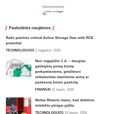
- Advertisement -
Paskutinės naujienos
Rails patches critical Active Storage flaw with RCE
potential
TECHNOLOGIJOS
2 rugpjūčio, 2026
Nuo rugpjūčio 1 d. – daugiau
galimybių pirmą būstą
perkantiesiems, griežtesni
reikalavimai imantiems antrą ar
paskesnę būsto paskolą
FINANSAI
31 liepos, 2026
Neilas Rimeris mano, kad dirbtinio
intelekto pinigai grįžta
TECHNOLOGIJOS
18 liepos, 2026