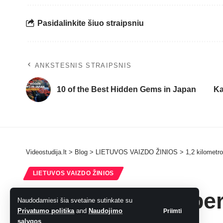
Pasidalinkite šiuo straipsniu
ANKSTESNIS STRAIPSNIS
10 of the Best Hidden Gems in Japan
Ka
Videostudija.lt
>
Blog
>
LIETUVOS VAIZDO ŽINIOS
>
1,2 kilometro
LIETUVOS VAIZDO ŽINIOS
1,2 kilometro – per
Naudodamiesi šia svetaine sutinkate su
Privatumo politika
and
Naudojimo
Priimti
sąlygos
.