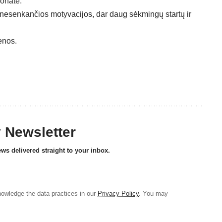
ionate.
 nesenkančios motyvacijos, dar daug sėkmingų startų ir
enos
.
y Newsletter
ews delivered straight to your inbox.
owledge the data practices in our
Privacy Policy
. You may