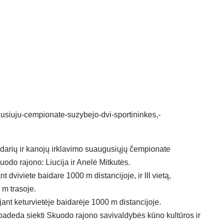
darių ir kanojų irklavimo suaugusiųjų čempionate
uodo rajono: Liucija ir Anelė Mitkutės.
t dviviete baidare 1000 m distancijoje, ir III vietą,
 m trasoje.
ojant keturvietėje baidarėje 1000 m distancijoje.
tų padeda siekti Skuodo rajono savivaldybės kūno kultūros ir