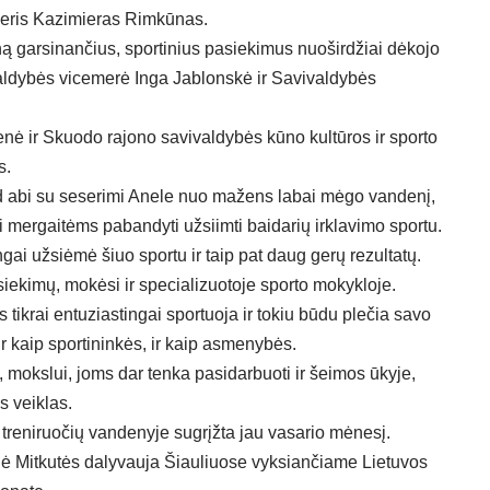
eneris Kazimieras Rimkūnas.
ą garsinančius, sportinius pasiekimus nuoširdžiai dėkojo
ldybės vicemerė Inga Jablonskė ir Savivaldybės
nė ir Skuodo rajono savivaldybės kūno kultūros ir sporto
s.
ad abi su seserimi Anele nuo mažens labai mėgo vandenį,
i mergaitėms pabandyti užsiimti baidarių irklavimo sportu.
gai užsiėmė šiuo sportu ir taip pat daug gerų rezultatų.
iekimų, mokėsi ir specializuotoje sporto mokykloje.
tikrai entuziastingai sportuoja ir tokiu būdu plečia savo
r kaip sportininkės, ir kaip asmenybės.
, mokslui, joms dar tenka pasidarbuoti ir šeimos ūkyje,
s veiklas.
 treniruočių vandenyje sugrįžta jau vasario mėnesį.
nelė Mitkutės dalyvauja Šiauliuose vyksiančiame Lietuvos