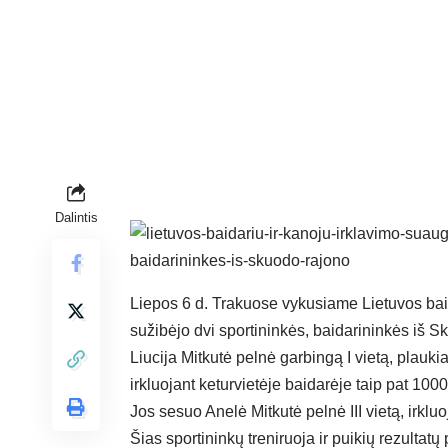
Dalintis
Liepos 6 d. Trakuose vykusiame Lietuvos bai
sužibėjo dvi sportininkės, baidarininkės iš Sk
Liucija Mitkutė pelnė garbingą I vietą, plaukian
irkluojant keturvietėje baidarėje taip pat 1000
Jos sesuo Anelė Mitkutė pelnė III vietą, irklu
Šias sportininkų treniruoja ir puikių rezulta