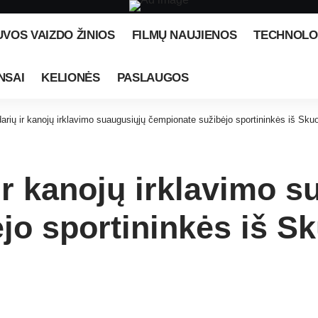
UVOS VAIZDO ŽINIOS
FILMŲ NAUJIENOS
TECHNOLO
NSAI
KELIONĖS
PASLAUGOS
darių ir kanojų irklavimo suaugusiųjų čempionate sužibėjo sportininkės iš Sku
ir kanojų irklavimo 
jo sportininkės iš S