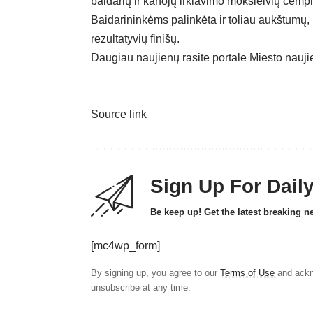
baidarių ir kanojų irklavimo moksleivių čemp
Baidarininkėms palinkėta ir toliau aukštumų,
rezultatyvių finišų.
Daugiau naujienų rasite portale
Miesto nauji
Source link
Sign Up For Dail
Be keep up! Get the latest breaking n
[mc4wp_form]
By signing up, you agree to our
Terms of Use
and ackn
unsubscribe at any time.