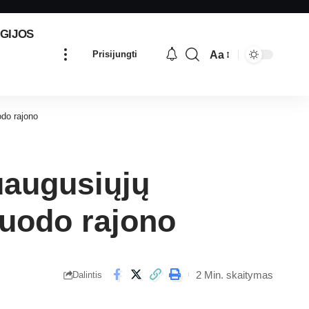
GIJOS
Aa
Prisijungti
odo rajono
suaugusiųjų
kuodo rajono
2 Min. skaitymas
Dalintis