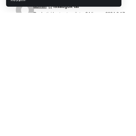
admin
Paskutinį kartą atnaujinta: 24 liepos, 2024 6:17 pm