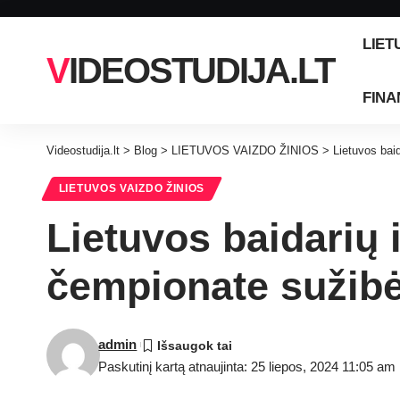
LIET
VIDEOSTUDIJA.LT
FINA
Videostudija.lt
>
Blog
>
LIETUVOS VAIZDO ŽINIOS
>
Lietuvos bai
LIETUVOS VAIZDO ŽINIOS
Lietuvos baidarių 
čempionate sužibė
admin
Paskutinį kartą atnaujinta: 25 liepos, 2024 11:05 am