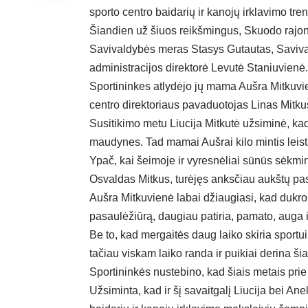
sporto centro baidarių ir kanojų irklavimo tr
Šiandien už šiuos reikšmingus, Skuodo rajon
Savivaldybės meras Stasys Gutautas, Saviva
administracijos direktorė Levutė Staniuvienė.
Sportininkes atlydėjo jų mama Aušra Mitkuvie
centro direktoriaus pavaduotojas Linas Mitku
Susitikimo metu Liucija Mitkutė užsiminė, k
maudynes. Tad mamai Aušrai kilo mintis leist
Ypač, kai šeimoje ir vyresnėliai sūnūs sėkmin
Osvaldas Mitkus, turėjęs anksčiau aukštų pas
Aušra Mitkuvienė labai džiaugiasi, kad dukros 
pasaulėžiūrą, daugiau patiria, pamato, auga i
Be to, kad mergaitės daug laiko skiria sportui
tačiau viskam laiko randa ir puikiai derina šia
Sportininkės nustebino, kad šiais metais prie
Užsiminta, kad ir šį savaitgalį Liucija bei A