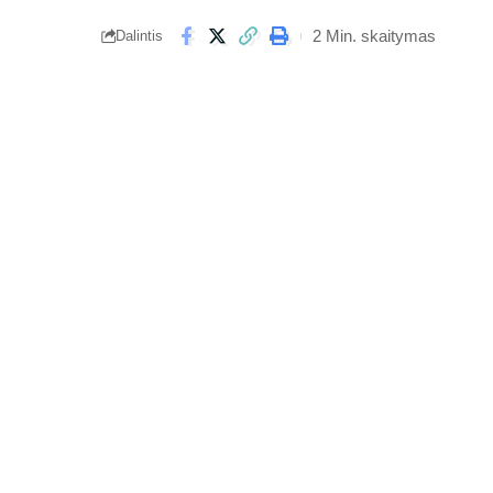
2 Min. skaitymas
Dalintis