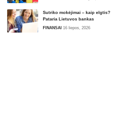
Sutriko mokėjimai – kaip elgtis?
Pataria Lietuvos bankas
FINANSAI
16 liepos, 2026