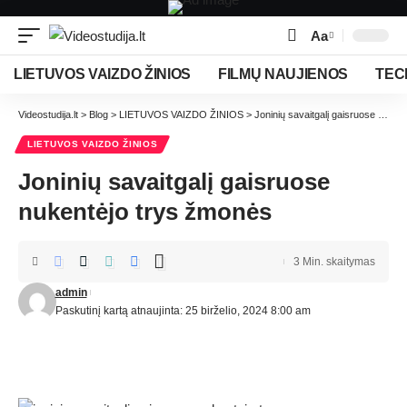
Aa
LIETUVOS VAIZDO ŽINIOS
FILMŲ NAUJIENOS
TEC
Videostudija.lt
>
Blog
>
LIETUVOS VAIZDO ŽINIOS
>
Joninių savaitgalį gaisruose nukentėjo trys žmonės
LIETUVOS VAIZDO ŽINIOS
Joninių savaitgalį gaisruose
nukentėjo trys žmonės
3 Min. skaitymas
admin
Paskutinį kartą atnaujinta: 25 birželio, 2024 8:00 am