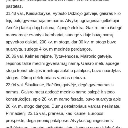
pastatas.
01.49 val., Kaišiadoryse, Vytauto Didžiojo gatvėje, gaisras kilo
trijų butų gyvenamajame name. Atvykę ugniagesiai gelbėtojai
išnešė į lauką dujų balioną, išjungė elektrą. Gaisro metu išdegė
mansardoje esantys kambariai, sudegė viduje buvę namų
apyvokos daiktai, 200 kv. m stogo, dar 30 kv. m stogo buvo
nuardyta, sudegė 4 kv. m medinės perdangos.
20.36 val. Kelmės rajone, Tytuvėnuose, Maironio gatvėje,
liepsnos talžė medinį gyvenamąjį namą. Gaisro metu apdegė
stogo konstrukcijos ir antrojo aukšto patalpos, buvo nuardytas
stogas. Dūmų detektoriaus vardas nebuvo.
23.04 val. Šiauliuose, Bačiūnų gatvėje, degė gyvenamasis
namas. Gaisro metu apdegė medinio namo palėpė ir stogo
konstrukcijos, apie 20 kv. m namo fasado, buvo nuardyta apie
20 kv. m. stogo dangos. Dūmų detektoriaus vardas nesimatė.
Pirmadienį, 23.15 val., praneša, kad Kaune, Europos
prospekte, dega įmonių patalpose. Atvykus ugniagesiams
gelbėtojams, įmonės teritorijoje atvira liepsna degė didelė šakų