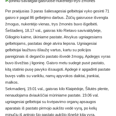
Per praėjusias 3 paras šaliesagesiai gelbėtojai vyko gesinti 71
gaisro ir pagal 86 gelbėjimo darbus. Žūčių gaisruose išvengta
žmogus, nukentėjo vienas, trys žmonės buvo išgelbėti.
Šeštadienį, 18.17 val., gaisras kilo Rietavo savivaldybėje,
Giliogirio kaime, ūkiniame pastate. Atvykus ugniagesiams
gelbėtojams, pastatas degė atvira liepsna. Ugniagesiai
gelbėtojai laužtuvu išlaužę vartus, kartu su policijos
pareigūnais iš degančio pastato išvedė žmogų. Apdegęs vyras
buvo išvežtas į ligoninę. Gaisro metu sudegė pusė pastato,
kitą statinio pusę pavyko išsaugoti. Apdegė ir apgadinti pastate
buvęs valtis su varikliu, namų apyvokos daiktai, įrankiai,
malkos.
Sekmadienį, 19.01 val., gaisras kilo Klaipėdoje, Šilutės plente,
nenaudojama dviaukščiai mūriniame pastate. 19.06 val.
ugniagesiai gelbėtojai su kvėpavimo organų apsaugos
aparatais iš pastato pirmojo aukšto vedė vyrą, po kelių
minučių iš antrojo šio pastato aukšto išnešė kitą vyrą.