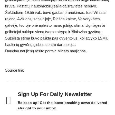
krūva. Pastatų ir automobilių šalia gaisravietės nebuvo.
Šeštadienį, 19.55 val., buvo gautas pranešimas, kad Vilniaus
rajone, Avižienių seniūnijoje, Riešės kaime, Vaivorykštės
gatvėje, tvoroje prie apleisto namo įstrigo stirna. Ugniagesiai
gelbėtojai nukirpo vieną tvoros strypą ir išlaisvino gyvūną.
Sužeista stirna buvo palikta pas gyventojus, kol atvyko LSMU
Laukinių gyvūnų globos centro darbuotojai.
Daugiau naujienų rasite portale
Miesto naujienos
.
Source link
Sign Up For Daily Newsletter
Be keep up! Get the latest breaking news delivered
straight to your inbox.