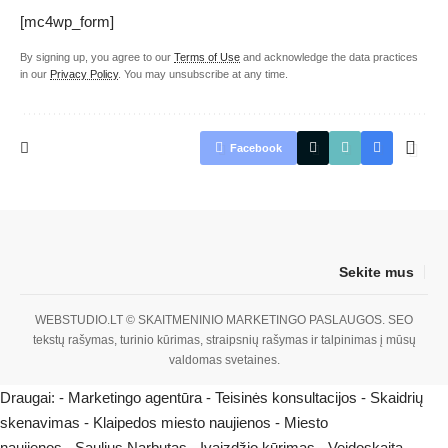
[mc4wp_form]
By signing up, you agree to our
Terms of Use
and acknowledge the data practices
in our
Privacy Policy
. You may unsubscribe at any time.
Facebook
Sekite mus
WEBSTUDIO.LT
© SKAITMENINIO MARKETINGO PASLAUGOS. SEO
tekstų rašymas, turinio kūrimas, straipsnių rašymas ir talpinimas į mūsų
valdomas svetaines.
Draugai: -
Marketingo agentūra
-
Teisinės konsultacijos
-
Skaidrių
skenavimas
-
Klaipedos miesto naujienos
-
Miesto
naujienos
-
Saulius Narbutas
-
Įvaizdžio kūrimas
-
Veidoskaita
-