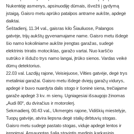
Nukentėję asmenys, apsinuodiję dūmais, išvežti į gydymą
įstaigą. Gaisro metu aprūko patalpos antrame aukšte, apdegė
daiktai.
Šeštadienį, 11.34 val., gaisras kilo Šiauliuose, Palangos
gatvėje, trijų aukštų gyvenamajame name. Gaisro metu išdegė
šio namo kokoliniame aukšte įrengtas garažas, sudegė
elektrinis triratis motociklas, garažo vartai. Nuo karščio
sutrūko ir išdužo trys namo langai, įtrūko sienos. Vardas veikė
dūmų detektorius.
22.03 val. Lazdijų rajone, Veisiejuose, Vilties gatvėje, degė trys
metaliniai garažai. Gaisro metu išdegė dviejų garažų vidurys,
apdegė ir buvo nuardyta dalis stogo ir šoninė siena, trečiajame
garaže apdegė 3 kv. m sienų. Ugniagesiai išsaugojo žinomas
„Audi 80“, du dviračius ir motorolerį.
Sekmadienį, 00.43 val., Ukmergės rajone, Vidiškių miestelyje,
Tuopų gatvėje, atvira liepsna degė stalių dirbtuvių stogas.
Gaisro metu sudegė pastato stogas, viduje apdegė lentos ir
įrengimai. Apsaugotas šalia stovintis medinis karkasinis