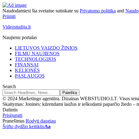
Naudodamiesi šia svetaine sutinkate su
Privatumo politika
and
Naudoj
Priimti
Videostudija.lt
Naujienu portalas
LIETUVOS VAIZDO ŽINIOS
FILMŲ NAUJIENOS
TECHNOLOGIJOS
FINANSAI
KELIONĖS
PASLAUGOS
Search
© 2024 Marketingo agentūra. Dizainas WEBSTUDIO.LT. Visos teis
Skaitymas:
Joninės: kūrendami laužus ir ieškodami paparčio žiedo 
Dalintis
Prisijungti
Pranešimas
Rodyti daugiau
Šrifto dydžio keitiklis
Aa