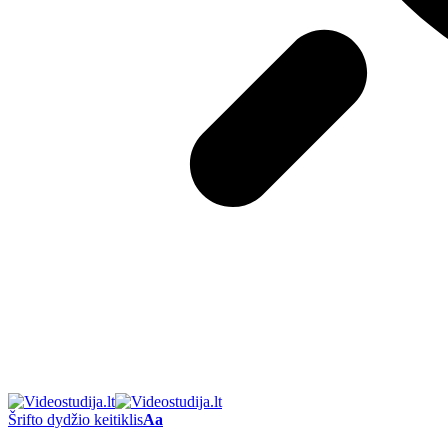
Šrifto dydžio keitiklis
Aa