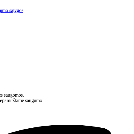
imo sąlygos
.
ės saugomos.
– nepamirškime saugumo