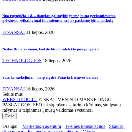
Nuo rugpjūčio 1 d. – daugiau galimybių pirmą būstą perkantiesiems,
griežtesni reikalavimai imantiems antrą ar paskesnę būsto paskolą
FINANSAI
31 liepos, 2026
Neilas Rimeris mano, kad dirbtinio intelekto pinigai grįžta
TECHNOLOGIJOS
18 liepos, 2026
Sutriko mokėjimai – kaip elgtis? Pataria Lietuvos bankas
FINANSAI
16 liepos, 2026
Sekite mus
WEBSTUDIO.LT
© SKAITMENINIO MARKETINGO
PASLAUGOS. SEO tekstų rašymas, turinio kūrimas, straipsnių
rašymas ir talpinimas į mūsų valdomas svetaines.
Close
Draugai: -
Marketingo agentūra
-
Teisinės konsultacijos
-
Skaidrių
skenavimas
-
Klaipedos miesto naujienos
-
Miesto