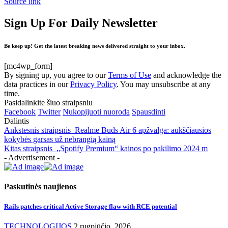
Source link
Sign Up For Daily Newsletter
Be keep up! Get the latest breaking news delivered straight to your inbox.
[mc4wp_form]
By signing up, you agree to our
Terms of Use
and acknowledge the
data practices in our
Privacy Policy
. You may unsubscribe at any
time.
Pasidalinkite šiuo straipsniu
Facebook
Twitter
Nukopijuoti nuorodą
Spausdinti
Dalintis
Ankstesnis straipsnis
Realme Buds Air 6 apžvalga: aukščiausios
kokybės garsas už nebrangią kainą
Kitas straipsnis
„Spotify Premium“ kainos po pakilimo 2024 m
- Advertisement -
Paskutinės naujienos
Rails patches critical Active Storage flaw with RCE potential
TECHNOLOGIJOS
2 rugpjūčio, 2026