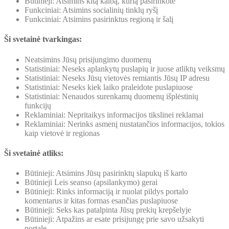
Būtinieji: Atsimins kitą kalbą, kurią pasirinkote
Funkciniai: Atsimins socialinių tinklų ryšį
Funkciniai: Atsimins pasirinktus regioną ir šalį
Ši svetainė tvarkingas:
Neatsimins Jūsų prisijungimo duomenų
Statistiniai: Neseks aplankytų puslapių ir juose atliktų veiksmų
Statistiniai: Neseks Jūsų vietovės remiantis Jūsų IP adresu
Statistiniai: Neseks kiek laiko praleidote puslapiuose
Statistiniai: Nenaudos surenkamų duomenų išplėstinių
funkcijų
Reklaminiai: Nepritaikys informacijos tikslinei reklamai
Reklaminiai: Nerinks asmenį nustatančios informacijos, tokios
kaip vietovė ir regionas
Ši svetainė atliks:
Būtinieji: Atsimins Jūsų pasirinktų slapukų iš karto
Būtinieji Leis seanso (apsilankymo) gerai
Būtinieji: Rinks informaciją ir nuolat pildys portalo
komentarus ir kitas formas esančias puslapiuose
Būtinieji: Seks kas patalpinta Jūsų prekių krepšelyje
Būtinieji: Atpažins ar esate prisijungę prie savo užsakyti
portale