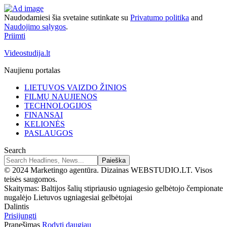
Naudodamiesi šia svetaine sutinkate su
Privatumo politika
and
Naudojimo sąlygos
.
Priimti
Videostudija.lt
Naujienu portalas
LIETUVOS VAIZDO ŽINIOS
FILMŲ NAUJIENOS
TECHNOLOGIJOS
FINANSAI
KELIONĖS
PASLAUGOS
Search
© 2024 Marketingo agentūra. Dizainas WEBSTUDIO.LT. Visos
teisės saugomos.
Skaitymas:
Baltijos šalių stipriausio ugniagesio gelbėtojo čempionate
nugalėjo Lietuvos ugniagesiai gelbėtojai
Dalintis
Prisijungti
Pranešimas
Rodyti daugiau