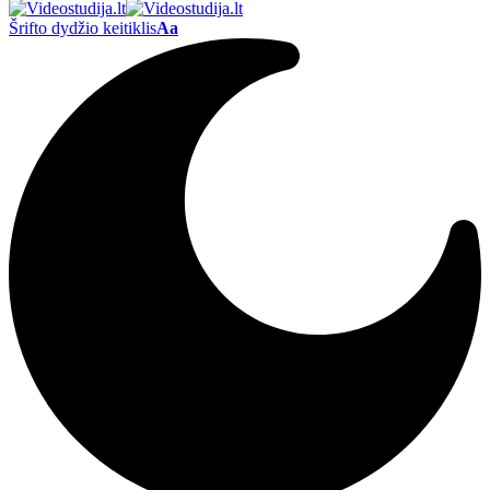
Šrifto dydžio keitiklis
Aa