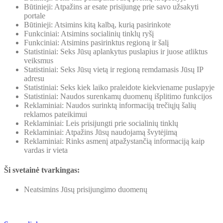
Būtinieji: Atpažins ar esate prisijungę prie savo užsakyti
portale
Būtinieji: Atsimins kitą kalbą, kurią pasirinkote
Funkciniai: Atsimins socialinių tinklų ryšį
Funkciniai: Atsimins pasirinktus regioną ir šalį
Statistiniai: Seks Jūsų aplankytus puslapius ir juose atliktus
veiksmus
Statistiniai: Seks Jūsų vietą ir regioną remdamasis Jūsų IP
adresu
Statistiniai: Seks kiek laiko praleidote kiekviename puslapyje
Statistiniai: Naudos surenkamų duomenų išplitimo funkcijos
Reklaminiai: Naudos surinktą informaciją trečiųjų šalių
reklamos pateikimui
Reklaminiai: Leis prisijungti prie socialinių tinklų
Reklaminiai: Atpažins Jūsų naudojamą švytėjimą
Reklaminiai: Rinks asmenį atpažystančią informaciją kaip
vardas ir vieta
Ši svetainė tvarkingas:
Neatsimins Jūsų prisijungimo duomenų