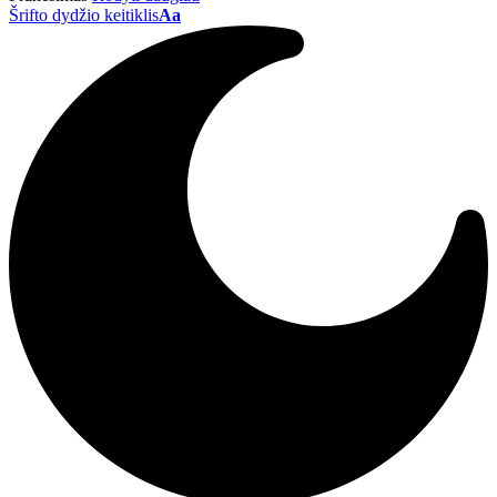
Šrifto dydžio keitiklis
Aa