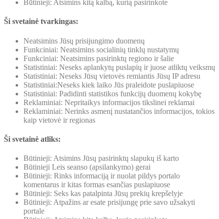
Būtinieji: Atsimins kitą kalbą, kurią pasirinkote
Ši svetainė tvarkingas:
Neatsimins Jūsų prisijungimo duomenų
Funkciniai: Neatsimins socialinių tinklų nustatymų
Funkciniai: Neatsimins pasirinktų regiono ir šalie
Statistiniai: Neseks aplankytų puslapių ir juose atliktų veiksmų
Statistiniai: Neseks Jūsų vietovės remiantis Jūsų IP adresu
Statistiniai:Neseks kiek laiko Jūs praleidote puslapiuose
Statistiniai: Padidinti statistikos funkcijų duomenų kokybę
Reklaminiai: Nepritaikys informacijos tikslinei reklamai
Reklaminiai: Nerinks asmenį nustatančios informacijos, tokios
kaip vietovė ir regionas
Ši svetainė atliks:
Būtinieji: Atsimins Jūsų pasirinktų slapukų iš karto
Būtinieji Leis seanso (apsilankymo) gerai
Būtinieji: Rinks informaciją ir nuolat pildys portalo
komentarus ir kitas formas esančias puslapiuose
Būtinieji: Seks kas patalpinta Jūsų prekių krepšelyje
Būtinieji: Atpažins ar esate prisijungę prie savo užsakyti
portale