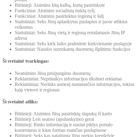
Būtinieji: Atsimins kitą kalbą, kurią pasirinkote
Funkciniai: Atsimins socialinių tinklų ryšį
Funkciniai: Atsimins pasirinktus regioną ir šalį
Statistiniai: Seks Jūsų aplankytus puslapius ir juose atliktus
veiksmus
Statistiniai: Seks Jūsų vietą ir regioną remdamasis Jūsų IP
adresu
Statistiniai: Seks kiek laiko praleidote kiekviename puslapyje
Statistiniai: Naudos surenkamų duomenų išplitimo funkcijos
Ši svetainė tvarkingas:
Neatsimins Jūsų prisijungimo duomenų
Reklaminiai: Nepritaikys informacijos tikslinei reklamai
Reklaminiai: Nerinks asmenį nustatančios informacijos, tokios
kaip vietovė ir regionas
Ši svetainė atliks:
Būtinieji: Atsimins Jūsų pasirinktų slapukų iš karto
Būtinieji Leis seanso (apsilankymo) gerai
Būtinieji: Rinks informaciją ir nuolat pildys portalo
komentarus ir kitas formas esančias puslapiuose
Būtinieji: Seks kas patalpinta Jūsų prekių krepšelyje