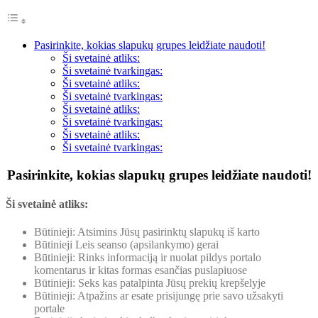
Pasirinkite, kokias slapukų grupes leidžiate naudoti!
Ši svetainė atliks:
Ši svetainė tvarkingas:
Ši svetainė atliks:
Ši svetainė tvarkingas:
Ši svetainė atliks:
Ši svetainė tvarkingas:
Ši svetainė atliks:
Ši svetainė tvarkingas:
Pasirinkite, kokias slapukų grupes leidžiate naudoti!
Ši svetainė atliks:
Būtinieji: Atsimins Jūsų pasirinktų slapukų iš karto
Būtinieji Leis seanso (apsilankymo) gerai
Būtinieji: Rinks informaciją ir nuolat pildys portalo
komentarus ir kitas formas esančias puslapiuose
Būtinieji: Seks kas patalpinta Jūsų prekių krepšelyje
Būtinieji: Atpažins ar esate prisijungę prie savo užsakyti
portale