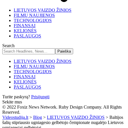
LIETUVOS VAIZDO ŽINIOS
FILMŲ NAUJIENOS
TECHNOLOGIJOS
FINANSAI
KELIONĖS
PASLAUGOS
Search
LIETUVOS VAIZDO ŽINIOS
FILMŲ NAUJIENOS
TECHNOLOGIJOS
FINANSAI
KELIONĖS
PASLAUGOS
Turite paskyrą?
Prisijungti
Sekite mus
© 2022 Foxiz News Network. Ruby Design Company. All Rights
Reserved.
Videostudija.lt
>
Blog
>
LIETUVOS VAIZDO ŽINIOS
>
Baltijos
šalių stipriausio ugniagesio gelbėtojo čempionate nugalėjo Lietuvos
ugniagesiai gelbėtojai