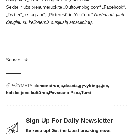
Sekite ir užsiprenumeruokite „Ouftownblog.com“ „Facebook“,
„Twitter“
„Instagram“, „Pinterest“ ir „YouTube“
Norėdami gauti
daugiau su kelionėmis susijusių atnaujinimų.
Source link
PAŽYMĖTA:
demonstruoja
dvasią
gyvybingą
jos
kolekcijose
kultūros
Pavasario
Peru
Tumi
Sign Up For Daily Newsletter
Be keep up! Get the latest breaking news