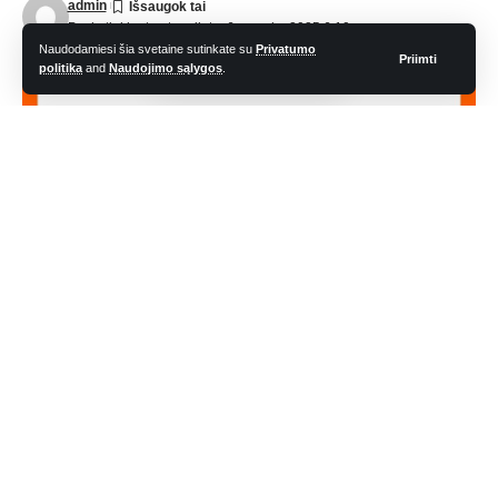
admin
Paskutinį kartą atnaujinta: 6 vasario, 2025 6:10 am
Naudodamiesi šia svetaine sutinkate su
Privatumo
Priimti
politika
and
Naudojimo sąlygos
.