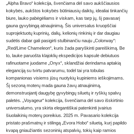
„Alpha Bravo“ kolekcija, švenčiama dėl savo aukščiausios
kokybės, aukštos kokybės būtiniausių daiktų, idealiai tinkančių
biure, lauko pabėgėliams ir viskam, kas tarp jų, šį pavasarį
gauna gyvybingą atnaujinimą. Šis universalus kruopščiai
suprojektuotų kuprinių, dalių, kelionių rinkinių ir dar daugiau
sudėtis dabar gali pasigirti stulbinančiu nauju „Colorway“:
„Red/Lime Chameleon“, kuris žada paryškinti pareiškimą. Be
to, lauke paruošta klajoklių ekspedicijos kapsulė debiutuos
rafinuotame juodame „Onyx“, sklandžiai derindama aptakią
eleganciją su tvirtu patvarumu, todėl tai yra tobulas
kompanionas visiems jūsų nuotykių kupiniems ieškojimams.
Šį sezoną moterų mada gauna žavų atnaujinimą,
demonstruojantį daugybę gyvybingų siluetų ir ryškių spalvų
paletės. „Voyageur“ kolekcija, švenčiama dėl savo išskirtinio
universalumo, yra skirta elegantiškai patenkinti įvairius
šiuolaikinių moterų poreikius. 2025 m. Pavasario kolekcija
pristato prašmatnų ir stilingą „Evora Hobo“ siluetą, kurį papildo
kvapą gniaužiantis sezoninių atspalvių, tokių kaip ramios