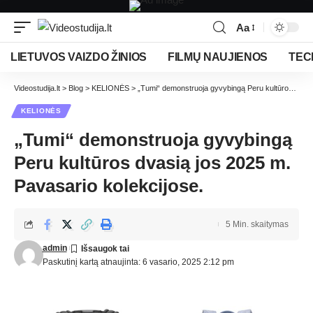
Aa
LIETUVOS VAIZDO ŽINIOS
FILMŲ NAUJIENOS
TEC
Videostudija.lt
>
Blog
>
KELIONĖS
>
„Tumi“ demonstruoja gyvybingą Peru kultūros dvasią jos 2025 m. Pavasario kolekcijose.
KELIONĖS
„Tumi“ demonstruoja gyvybingą
Peru kultūros dvasią jos 2025 m.
Pavasario kolekcijose.
5 Min. skaitymas
admin
Paskutinį kartą atnaujinta: 6 vasario, 2025 2:12 pm