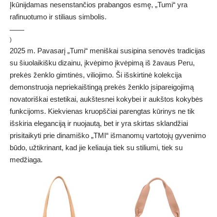
Įkūnijdamas nesenstančios prabangos esmę, „Tumi“ yra
rafinuotumo ir stiliaus simbolis.
)
2025 m. Pavasarį „Tumi“ meniškai susipina senovės tradicijas
su šiuolaikišku dizainu, įkvėpimo įkvėpimą iš žavaus Peru,
prekės ženklo gimtinės, viliojimo. Ši išskirtinė kolekcija
demonstruoja nepriekaištingą prekės ženklo įsipareigojimą
novatoriškai estetikai, aukštesnei kokybei ir aukštos kokybės
funkcijoms. Kiekvienas kruopščiai parengtas kūrinys ne tik
išskiria eleganciją ir nuojautą, bet ir yra skirtas sklandžiai
prisitaikyti prie dinamiško „TMI“ išmanomų vartotojų gyvenimo
būdo, užtikrinant, kad jie keliauja tiek su stiliumi, tiek su
medžiaga.