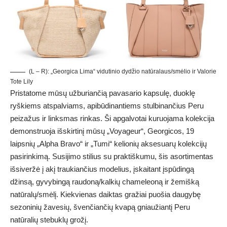
(L – R): „Georgica Lima“ vidutinio dydžio natūralaus/smėlio ir Valorie
Tote Lily
Pristatome mūsų užburiančią pavasario kapsulę, duoklę
ryškiems atspalviams, apibūdinantiems stulbinančius Peru
peizažus ir linksmas rinkas. Ši apgalvotai kuruojama kolekcija
demonstruoja išskirtinį mūsų „Voyageur“, Georgicos, 19
laipsnių „Alpha Bravo“ ir „Tumi“ kelionių aksesuarų kolekcijų
pasirinkimą. Susijimo stilius su praktiškumu, šis asortimentas
išsiveržė į akį traukiančius modelius, įskaitant įspūdingą
džinsą, gyvybingą raudoną/kalkių chameleoną ir žemišką
natūralų/smėlį. Kiekvienas daiktas gražiai puošia daugybę
sezoninių žavesių, švenčiančių kvapą gniaužiantį Peru
natūralių stebuklų grožį.