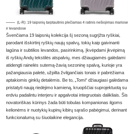
(L-R): 19 laipsnių tarptautinis plečiamas 4 ratinis nešiojimas mariose
ir levandose
Švenčiama 19 laipsnių kolekcija šį sezoną sugrįžta ryškiai,
parodant išskirtinį ryškių naujų spalvų, tokių kaip gaivinanti
lagūna ir subtilios levandos, pasirinkimą. Įkvėpdami įkvėpimą
iš ryškių Andų tekstilės atspalvių, mes džiaugiamės galėdami
atidengti rainelės sutemą-žavią sezoninę spalvą, kurioje yra
pažangiausia paletė, užpilta žvilgančiais tonais ir pabrėžiama
aptakiomis ginklų detalėmis. Be to, „Tomi“ džiaugiasi galėdama
pristatyti naują riedėjimo kamieną, kruopščiai suprojektuotą su
erdviu padalintu interjeru ir apgalvotai integruotais dalikliais. Šis
novatoriškas kūrinys žada būti tobulas kompanionas ilgoms
kelionėms ir nuotykių kupinų kibirų sąrašo pabėgimui, derinant
funkcionalumą su šiuolaikine elegancija.