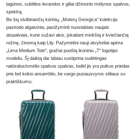
lagūnos, subtilios levandos ir giliai džinsinio mėlynos spalvos,
spektrą.
Be šių stulbinančių kūrinių, „Moterų Georgica“ kolekcija
pasirodo atgaivinta, pasižyminti nuostabiais naujais
atspalviais, kurie sužavi akis, įskaitant minkštą ir kviečiančią
rožinę, žinomą kaip Lily. Pažymėtini nauji atvykėliai apima
„Lima Medium Tote“, gražiai puoštą ikoniniu „T“ logotipo
modeliu. Šį daiktą dar labiau sustiprina sudėtingas
natūralus/smėlio spalvos spalvas, todėl jis yra puikus priedas
prie bet kokio ansamblio, be vargo pusiausvyros stiliaus su
praktiškumu.