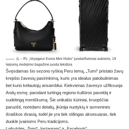
(L – R): „Voyageur Evora Mini Hobo“ juodai/šviesiai auksinis, 19
laipsnių riedėjimo bagažinė juoda tekstūra
Švęsdamas šio sezono ryškią Peru temą, „Tumi“ pristato žavų
krepšio žavesių pasirinkimą, kuris yra idealus patobulinimas
bet kurio keliautojų ansambliui. Kiekvienas žavesys užfiksuoja
Andų esmę, parodant turtingą regiono kultūros paveldą ir
sudėtingą meniškumą. Šie unikalūs kūriniai, kruopščiai
paruošti, norėdami detalių, įkūnija nuotykių ir asmeninės
išraiškos dvasią, todėl jie yra tiek stilingas aksesuaras, tiek
duoklė įvairioms Peru tradicijoms.
Laikykitės „Tomi“ „Instagram“ ir „Facebook“.