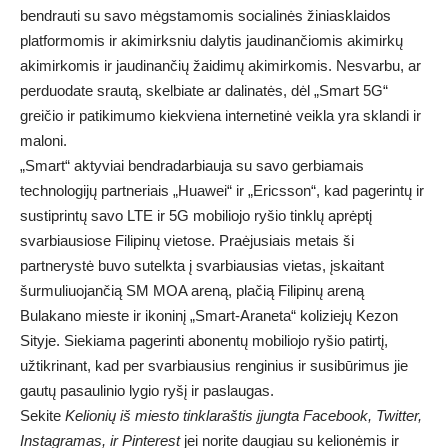
bendrauti su savo mėgstamomis socialinės žiniasklaidos
platformomis ir akimirksniu dalytis jaudinančiomis akimirkų
akimirkomis ir jaudinančių žaidimų akimirkomis. Nesvarbu, ar
perduodate srautą, skelbiate ar dalinatės, dėl „Smart 5G“
greičio ir patikimumo kiekviena internetinė veikla yra sklandi ir
maloni.
„Smart“ aktyviai bendradarbiauja su savo gerbiamais
technologijų partneriais „Huawei“ ir „Ericsson“, kad pagerintų ir
sustiprintų savo LTE ir 5G mobiliojo ryšio tinklų aprėptį
svarbiausiose Filipinų vietose. Praėjusiais metais ši
partnerystė buvo sutelkta į svarbiausias vietas, įskaitant
šurmuliuojančią SM MOA areną, plačią Filipinų areną
Bulakano mieste ir ikoninį „Smart-Araneta“ koliziejų Kezon
Sityje. Siekiama pagerinti abonentų mobiliojo ryšio patirtį,
užtikrinant, kad per svarbiausius renginius ir susibūrimus jie
gautų pasaulinio lygio ryšį ir paslaugas.
Sekite
Kelionių iš miesto tinklaraštis
įjungta
Facebook
,
Twitter
,
Instagramas
,
ir
Pinterest
jei norite daugiau su kelionėmis ir