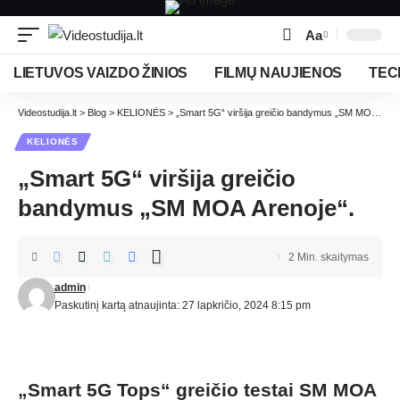
Aa
LIETUVOS VAIZDO ŽINIOS
FILMŲ NAUJIENOS
TEC
Videostudija.lt
>
Blog
>
KELIONĖS
>
„Smart 5G“ viršija greičio bandymus „SM MOA Arenoje“.
KELIONĖS
„Smart 5G“ viršija greičio
bandymus „SM MOA Arenoje“.
2 Min. skaitymas
admin
Paskutinį kartą atnaujinta: 27 lapkričio, 2024 8:15 pm
„Smart 5G Tops“ greičio testai SM MOA