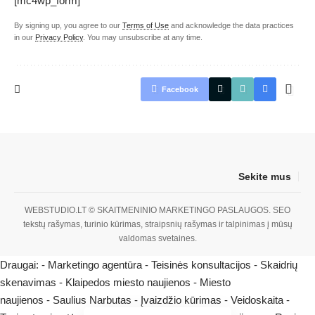
[mc4wp_form]
By signing up, you agree to our
Terms of Use
and acknowledge the data practices
in our
Privacy Policy
. You may unsubscribe at any time.
Facebook
Sekite mus
WEBSTUDIO.LT
© SKAITMENINIO MARKETINGO PASLAUGOS. SEO
tekstų rašymas, turinio kūrimas, straipsnių rašymas ir talpinimas į mūsų
valdomas svetaines.
Draugai: -
Marketingo agentūra
-
Teisinės konsultacijos
-
Skaidrių
skenavimas
-
Klaipedos miesto naujienos
-
Miesto
naujienos
-
Saulius Narbutas
-
Įvaizdžio kūrimas
-
Veidoskaita
-