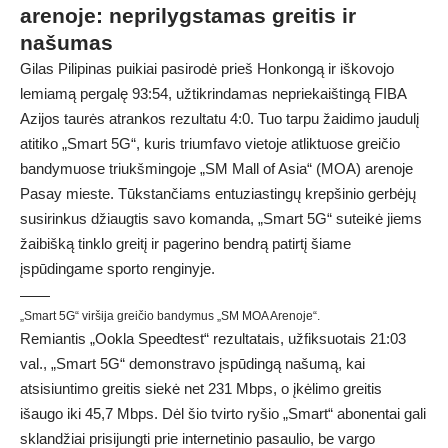
arenoje: neprilygstamas greitis ir
našumas
Gilas Pilipinas puikiai pasirodė prieš Honkongą ir iškovojo
lemiamą pergalę 93:54, užtikrindamas nepriekaištingą FIBA ​​
Azijos taurės atrankos rezultatu 4:0. Tuo tarpu žaidimo jaudulį
atitiko „Smart 5G“, kuris triumfavo vietoje atliktuose greičio
bandymuose triukšmingoje „SM Mall of Asia“ (MOA) arenoje
Pasay mieste. Tūkstančiams entuziastingų krepšinio gerbėjų
susirinkus džiaugtis savo komanda, „Smart 5G“ suteikė jiems
žaibišką tinklo greitį ir pagerino bendrą patirtį šiame
įspūdingame sporto renginyje.
„Smart 5G“ viršija greičio bandymus „SM MOA Arenoje“.
Remiantis „Ookla Speedtest“ rezultatais, užfiksuotais 21:03
val., „Smart 5G“ demonstravo įspūdingą našumą, kai
atsisiuntimo greitis siekė net 231 Mbps, o įkėlimo greitis
išaugo iki 45,7 Mbps. Dėl šio tvirto ryšio „Smart“ abonentai gali
sklandžiai prisijungti prie internetinio pasaulio, be vargo