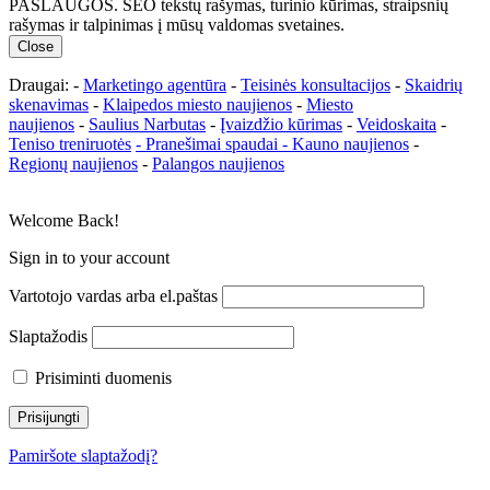
PASLAUGOS. SEO tekstų rašymas, turinio kūrimas, straipsnių
rašymas ir talpinimas į mūsų valdomas svetaines.
Close
Draugai: -
Marketingo agentūra
-
Teisinės konsultacijos
-
Skaidrių
skenavimas
-
Klaipedos miesto naujienos
-
Miesto
naujienos
-
Saulius Narbutas
-
Įvaizdžio kūrimas
-
Veidoskaita
-
Teniso treniruotės
- Pranešimai spaudai -
Kauno naujienos
-
Regionų naujienos
-
Palangos naujienos
Welcome Back!
Sign in to your account
Vartotojo vardas arba el.paštas
Slaptažodis
Prisiminti duomenis
Pamiršote slaptažodį?