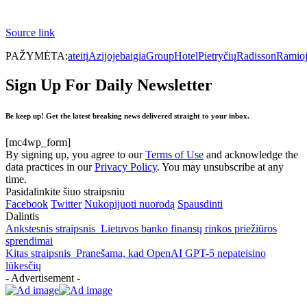
Source link
PAŽYMĖTA:
ateitį
Azijoje
baigia
Group
Hotel
Pietryčių
Radisson
Ramio
Sign Up For Daily Newsletter
Be keep up! Get the latest breaking news delivered straight to your inbox.
[mc4wp_form]
By signing up, you agree to our
Terms of Use
and acknowledge the
data practices in our
Privacy Policy
. You may unsubscribe at any
time.
Pasidalinkite šiuo straipsniu
Facebook
Twitter
Nukopijuoti nuorodą
Spausdinti
Dalintis
Ankstesnis straipsnis
Lietuvos banko finansų rinkos priežiūros
sprendimai
Kitas straipsnis
Pranešama, kad OpenAI GPT-5 nepateisino
lūkesčių
- Advertisement -