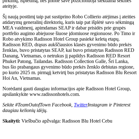
pirkimų, išplėtimą, nes įmonė save pozicionuoja siekdama sėkmės
ateityje.
Šį naują postūmį taip pat sustiprino Robo Collierio atėjimas į ateities
atidarymų generalinį direktorių, kuris taip pat išplėtė savo sėkmingą
MEA vaidmenį, apimdamas SEAP ir dabar prisidės prie grupės
portfelio augimo abiejuose šiuose įdomiuose regionuose. Po Timo ir
Robo atvykimo Radisson Hotel Group pasiekė keletą etapų.
Radisson RED, drąsus aukščiausios klasės gyvenimo būdo prekės
ženklas, buvo pristatytas SEAP, kai buvo pristatytas Radisson RED
Danang, Vietnamas, o netrukus jį papildys Radisson RED Resort
Phuket Patong, Tailandas. Radisson Collection Galle, Šri Lanka,
bus šio prabangaus gyvenimo būdo prekės ženklo debiutas regione,
po kurio 2025 m. pirmąjį ketvirtį bus pristatytas Radisson Blu Resort
Hoi An, Vietnamas.
Norėdami gauti daugiau informacijos apie Radisson Hotel Group,
apsilankykite www.radissonhotels.com.
Sekite #TeamOutofTown Facebook,
Twitter
Instagram ir Pinterest
daugiau kelionių idėjų.
Skaityti:
Viešbučio apžvalga: Radisson Blu Hotel Cebu