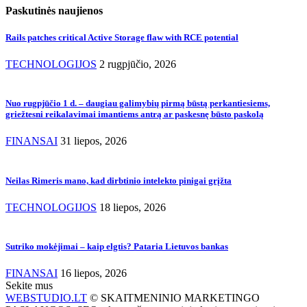
Paskutinės naujienos
Rails patches critical Active Storage flaw with RCE potential
TECHNOLOGIJOS
2 rugpjūčio, 2026
Nuo rugpjūčio 1 d. – daugiau galimybių pirmą būstą perkantiesiems,
griežtesni reikalavimai imantiems antrą ar paskesnę būsto paskolą
FINANSAI
31 liepos, 2026
Neilas Rimeris mano, kad dirbtinio intelekto pinigai grįžta
TECHNOLOGIJOS
18 liepos, 2026
Sutriko mokėjimai – kaip elgtis? Pataria Lietuvos bankas
FINANSAI
16 liepos, 2026
Sekite mus
WEBSTUDIO.LT
© SKAITMENINIO MARKETINGO