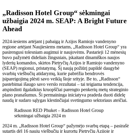
„Radisson Hotel Group“ sėkmingai
užbaigia 2024 m. SEAP: A Bright Future
Ahead
2024-iesiems artėjant į pabaigą ir Azijos Ramiojo vandenyno
regione artėjant Naujiesiems metams, „Radisson Hotel Group“ yra
pasirengusi tolesniam augimui ir naujovėms. Pastarieji 12 mėnesių
buvo pažymėti dideliais žingsniais, įskaitant dinamiškos naujos
lyderių komandos, skirtos Pietryčių Azijos ir Ramiojo vandenyno
(SEAP) regionui, pristatymą. Šį naują požiūrį papildė daugybė
svarbių viešbučių atidarymų, kurie pabrėžia bendrovės
įsipareigojimą plėsti savo veiklą šioje srityje. Be to, „Radisson“
pastebimai išaugo savo verslo rezultatai – tai teigiama tendencija,
atspindinti ilgalaikius kruopščiai parengto penkerių metų strateginio
plano pranašumus. Ši permaininga iniciatyva pradeda duoti didelę
naudą ir sudaro sąlygas klestinčiajai svetingumo sektoriaus ateičiai.
Radisson RED Phuket – Radisson Hotel Group
sėkmingai užbaigia 2024 m
2024 m. „Radisson Hotel Group“ pažymėjo svarbų etapą – pasirašė
sutartis dėl 16 naujų viešbučių ir kurortų Pietryčių Azijoje ir