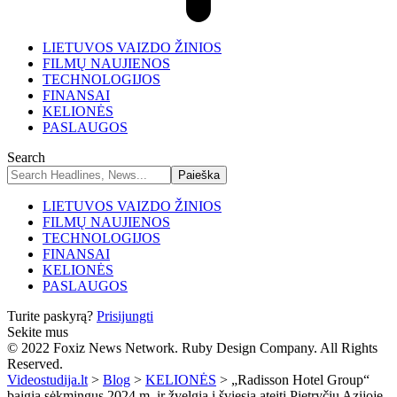
LIETUVOS VAIZDO ŽINIOS
FILMŲ NAUJIENOS
TECHNOLOGIJOS
FINANSAI
KELIONĖS
PASLAUGOS
Search
LIETUVOS VAIZDO ŽINIOS
FILMŲ NAUJIENOS
TECHNOLOGIJOS
FINANSAI
KELIONĖS
PASLAUGOS
Turite paskyrą?
Prisijungti
Sekite mus
© 2022 Foxiz News Network. Ruby Design Company. All Rights
Reserved.
Videostudija.lt
>
Blog
>
KELIONĖS
>
„Radisson Hotel Group“
baigia sėkmingus 2024 m. ir žvelgia į šviesią ateitį Pietryčių Azijoje