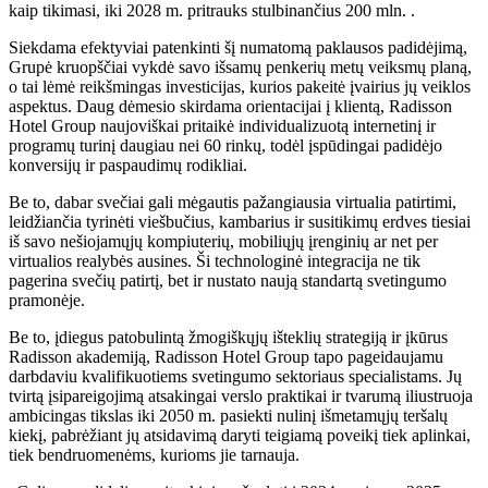
kaip tikimasi, iki 2028 m. pritrauks stulbinančius 200 mln. .
Siekdama efektyviai patenkinti šį numatomą paklausos padidėjimą,
Grupė kruopščiai vykdė savo išsamų penkerių metų veiksmų planą,
o tai lėmė reikšmingas investicijas, kurios pakeitė įvairius jų veiklos
aspektus. Daug dėmesio skirdama orientacijai į klientą, Radisson
Hotel Group naujoviškai pritaikė individualizuotą internetinį ir
programų turinį daugiau nei 60 rinkų, todėl įspūdingai padidėjo
konversijų ir paspaudimų rodikliai.
Be to, dabar svečiai gali mėgautis pažangiausia virtualia patirtimi,
leidžiančia tyrinėti viešbučius, kambarius ir susitikimų erdves tiesiai
iš savo nešiojamųjų kompiuterių, mobiliųjų įrenginių ar net per
virtualios realybės ausines. Ši technologinė integracija ne tik
pagerina svečių patirtį, bet ir nustato naują standartą svetingumo
pramonėje.
Be to, įdiegus patobulintą žmogiškųjų išteklių strategiją ir įkūrus
Radisson akademiją, Radisson Hotel Group tapo pageidaujamu
darbdaviu kvalifikuotiems svetingumo sektoriaus specialistams. Jų
tvirtą įsipareigojimą atsakingai verslo praktikai ir tvarumą iliustruoja
ambicingas tikslas iki 2050 m. pasiekti nulinį išmetamųjų teršalų
kiekį, pabrėžiant jų atsidavimą daryti teigiamą poveikį tiek aplinkai,
tiek bendruomenėms, kurioms jie tarnauja.