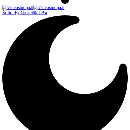
Šrifto dydžio keitiklis
Aa