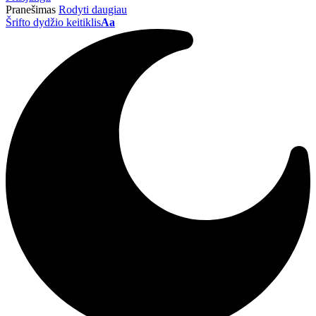
Pranešimas
Rodyti daugiau
Šrifto dydžio keitiklis
Aa