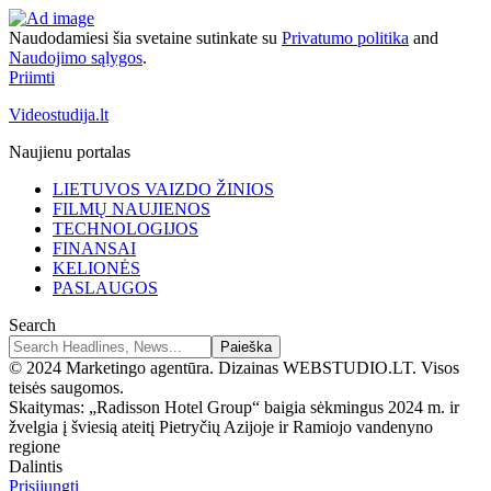
Naudodamiesi šia svetaine sutinkate su
Privatumo politika
and
Naudojimo sąlygos
.
Priimti
Videostudija.lt
Naujienu portalas
LIETUVOS VAIZDO ŽINIOS
FILMŲ NAUJIENOS
TECHNOLOGIJOS
FINANSAI
KELIONĖS
PASLAUGOS
Search
© 2024 Marketingo agentūra. Dizainas WEBSTUDIO.LT. Visos
teisės saugomos.
Skaitymas:
„Radisson Hotel Group“ baigia sėkmingus 2024 m. ir
žvelgia į šviesią ateitį Pietryčių Azijoje ir Ramiojo vandenyno
regione
Dalintis
Prisijungti