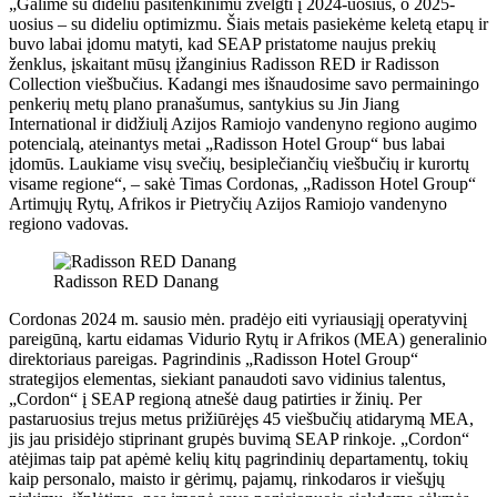
„Galime su dideliu pasitenkinimu žvelgti į 2024-uosius, o 2025-
uosius – su dideliu optimizmu. Šiais metais pasiekėme keletą etapų ir
buvo labai įdomu matyti, kad SEAP pristatome naujus prekių
ženklus, įskaitant mūsų įžanginius Radisson RED ir Radisson
Collection viešbučius. Kadangi mes išnaudosime savo permainingo
penkerių metų plano pranašumus, santykius su Jin Jiang
International ir didžiulį Azijos Ramiojo vandenyno regiono augimo
potencialą, ateinantys metai „Radisson Hotel Group“ bus labai
įdomūs. Laukiame visų svečių, besiplečiančių viešbučių ir kurortų
visame regione“, – sakė Timas Cordonas, „Radisson Hotel Group“
Artimųjų Rytų, Afrikos ir Pietryčių Azijos Ramiojo vandenyno
regiono vadovas.
Radisson RED Danang
Cordonas 2024 m. sausio mėn. pradėjo eiti vyriausiąjį operatyvinį
pareigūną, kartu eidamas Vidurio Rytų ir Afrikos (MEA) generalinio
direktoriaus pareigas. Pagrindinis „Radisson Hotel Group“
strategijos elementas, siekiant panaudoti savo vidinius talentus,
„Cordon“ į SEAP regioną atnešė daug patirties ir žinių. Per
pastaruosius trejus metus prižiūrėjęs 45 viešbučių atidarymą MEA,
jis jau prisidėjo stiprinant grupės buvimą SEAP rinkoje. „Cordon“
atėjimas taip pat apėmė kelių kitų pagrindinių departamentų, tokių
kaip personalo, maisto ir gėrimų, pajamų, rinkodaros ir viešųjų