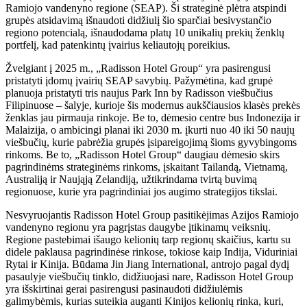
Ramiojo vandenyno regione (SEAP). Ši strateginė plėtra atspindi
grupės atsidavimą išnaudoti didžiulį šio sparčiai besivystančio
regiono potencialą, išnaudodama platų 10 unikalių prekių ženklų
portfelį, kad patenkintų įvairius keliautojų poreikius.
Žvelgiant į 2025 m., „Radisson Hotel Group“ yra pasirengusi
pristatyti įdomų įvairių SEAP savybių. Pažymėtina, kad grupė
planuoja pristatyti tris naujus Park Inn by Radisson viešbučius
Filipinuose – šalyje, kurioje šis modernus aukščiausios klasės prekės
ženklas jau pirmauja rinkoje. Be to, dėmesio centre bus Indonezija ir
Malaizija, o ambicingi planai iki 2030 m. įkurti nuo 40 iki 50 naujų
viešbučių, kurie pabrėžia grupės įsipareigojimą šioms gyvybingoms
rinkoms. Be to, „Radisson Hotel Group“ daugiau dėmesio skirs
pagrindinėms strateginėms rinkoms, įskaitant Tailandą, Vietnamą,
Australiją ir Naująją Zelandiją, užtikrindama tvirtą buvimą
regionuose, kurie yra pagrindiniai jos augimo strategijos tikslai.
Nesvyruojantis Radisson Hotel Group pasitikėjimas Azijos Ramiojo
vandenyno regionu yra pagrįstas daugybe įtikinamų veiksnių.
Regione pastebimai išaugo kelionių tarp regionų skaičius, kartu su
didele paklausa pagrindinėse rinkose, tokiose kaip Indija, Viduriniai
Rytai ir Kinija. Būdama Jin Jiang International, antrojo pagal dydį
pasaulyje viešbučių tinklo, didžiuojasi nare, Radisson Hotel Group
yra išskirtinai gerai pasirengusi pasinaudoti didžiulėmis
galimybėmis, kurias suteikia auganti Kinijos kelionių rinka, kuri,