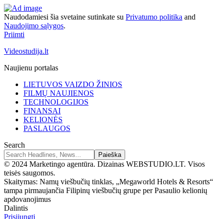
Naudodamiesi šia svetaine sutinkate su
Privatumo politika
and
Naudojimo sąlygos
.
Priimti
Videostudija.lt
Naujienu portalas
LIETUVOS VAIZDO ŽINIOS
FILMŲ NAUJIENOS
TECHNOLOGIJOS
FINANSAI
KELIONĖS
PASLAUGOS
Search
© 2024 Marketingo agentūra. Dizainas WEBSTUDIO.LT. Visos
teisės saugomos.
Skaitymas:
Namų viešbučių tinklas, „Megaworld Hotels & Resorts“
tampa pirmaujančia Filipinų viešbučių grupe per Pasaulio kelionių
apdovanojimus
Dalintis
Prisijungti