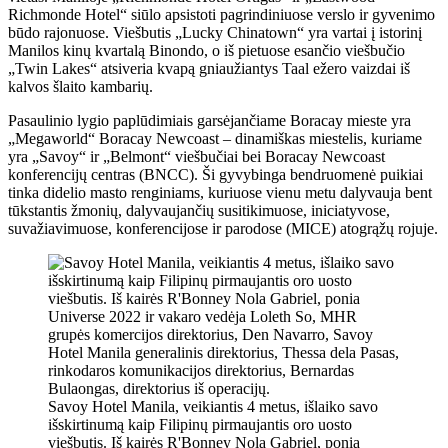
Richmonde Hotel“ siūlo apsistoti pagrindiniuose verslo ir gyvenimo
būdo rajonuose. Viešbutis „Lucky Chinatown“ yra vartai į istorinį
Manilos kinų kvartalą Binondo, o iš pietuose esančio viešbučio
„Twin Lakes“ atsiveria kvapą gniaužiantys Taal ežero vaizdai iš
kalvos šlaito kambarių.
Pasaulinio lygio paplūdimiais garsėjančiame Boracay mieste yra
„Megaworld“ Boracay Newcoast – dinamiškas miestelis, kuriame
yra „Savoy“ ir „Belmont“ viešbučiai bei Boracay Newcoast
konferencijų centras (BNCC). Ši gyvybinga bendruomenė puikiai
tinka didelio masto renginiams, kuriuose vienu metu dalyvauja bent
tūkstantis žmonių, dalyvaujančių susitikimuose, iniciatyvose,
suvažiavimuose, konferencijose ir parodose (MICE) atogrąžų rojuje.
Savoy Hotel Manila, veikiantis 4 metus, išlaiko savo
išskirtinumą kaip Filipinų pirmaujantis oro uosto
viešbutis. Iš kairės R'Bonney Nola Gabriel, ponia