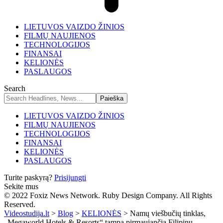
LIETUVOS VAIZDO ŽINIOS
FILMŲ NAUJIENOS
TECHNOLOGIJOS
FINANSAI
KELIONĖS
PASLAUGOS
Search
LIETUVOS VAIZDO ŽINIOS
FILMŲ NAUJIENOS
TECHNOLOGIJOS
FINANSAI
KELIONĖS
PASLAUGOS
Turite paskyrą?
Prisijungti
Sekite mus
© 2022 Foxiz News Network. Ruby Design Company. All Rights
Reserved.
Videostudija.lt
>
Blog
>
KELIONĖS
>
Namų viešbučių tinklas,
„Megaworld Hotels & Resorts“ tampa pirmaujančia Filipinų