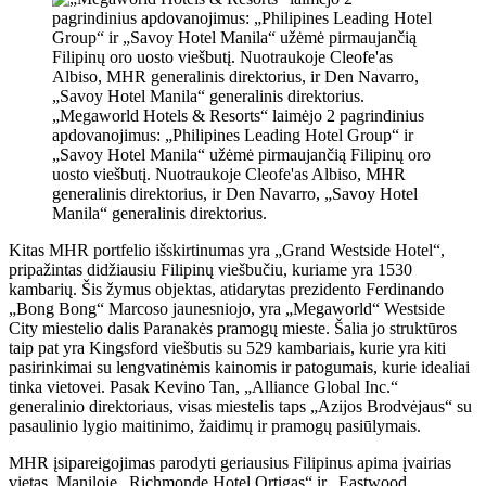
„Megaworld Hotels & Resorts“ laimėjo 2 pagrindinius
apdovanojimus: „Philipines Leading Hotel Group“ ir
„Savoy Hotel Manila“ užėmė pirmaujančią Filipinų oro
uosto viešbutį. Nuotraukoje Cleofe'as Albiso, MHR
generalinis direktorius, ir Den Navarro, „Savoy Hotel
Manila“ generalinis direktorius.
Kitas MHR portfelio išskirtinumas yra „Grand Westside Hotel“,
pripažintas didžiausiu Filipinų viešbučiu, kuriame yra 1530
kambarių. Šis žymus objektas, atidarytas prezidento Ferdinando
„Bong Bong“ Marcoso jaunesniojo, yra „Megaworld“ Westside
City miestelio dalis Paranakės pramogų mieste. Šalia jo struktūros
taip pat yra Kingsford viešbutis su 529 kambariais, kurie yra kiti
pasirinkimai su lengvatinėmis kainomis ir patogumais, kurie idealiai
tinka vietovei. Pasak Kevino Tan, „Alliance Global Inc.“
generalinio direktoriaus, visas miestelis taps „Azijos Brodvėjaus“ su
pasaulinio lygio maitinimo, žaidimų ir pramogų pasiūlymais.
MHR įsipareigojimas parodyti geriausius Filipinus apima įvairias
vietas. Maniloje „Richmonde Hotel Ortigas“ ir „Eastwood