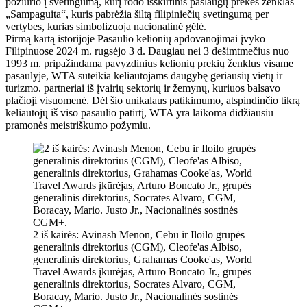
požiūrio į svetingumą, kurį rodo išskirtinis paslaugų prekės ženklas
„Sampaguita“, kuris pabrėžia šiltą filipiniečių svetingumą per
vertybes, kurias simbolizuoja nacionalinė gėlė.
Pirmą kartą istorijoje Pasaulio kelionių apdovanojimai įvyko
Filipinuose 2024 m. rugsėjo 3 d. Daugiau nei 3 dešimtmečius nuo
1993 m. pripažindama pavyzdinius kelionių prekių ženklus visame
pasaulyje, WTA suteikia keliautojams daugybę geriausių vietų ir
turizmo. partneriai iš įvairių sektorių ir žemynų, kuriuos balsavo
plačioji visuomenė. Dėl šio unikalaus patikimumo, atspindinčio tikrą
keliautojų iš viso pasaulio patirtį, WTA yra laikoma didžiausiu
pramonės meistriškumo požymiu.
2 iš kairės: Avinash Menon, Cebu ir Iloilo grupės
generalinis direktorius (CGM), Cleofe'as Albiso,
generalinis direktorius, Grahamas Cooke'as, World
Travel Awards įkūrėjas, Arturo Boncato Jr., grupės
generalinis direktorius, Socrates Alvaro, CGM,
Boracay, Mario. Justo Jr., Nacionalinės sostinės