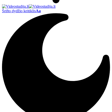
Šrifto dydžio keitiklis
Aa