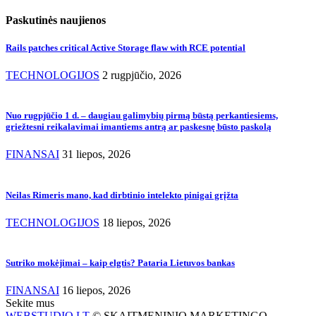
Paskutinės naujienos
Rails patches critical Active Storage flaw with RCE potential
TECHNOLOGIJOS
2 rugpjūčio, 2026
Nuo rugpjūčio 1 d. – daugiau galimybių pirmą būstą perkantiesiems,
griežtesni reikalavimai imantiems antrą ar paskesnę būsto paskolą
FINANSAI
31 liepos, 2026
Neilas Rimeris mano, kad dirbtinio intelekto pinigai grįžta
TECHNOLOGIJOS
18 liepos, 2026
Sutriko mokėjimai – kaip elgtis? Pataria Lietuvos bankas
FINANSAI
16 liepos, 2026
Sekite mus
WEBSTUDIO.LT
© SKAITMENINIO MARKETINGO