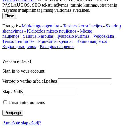
PASLAUGOS. SEO tekstų rašymas, turinio kūrimas, straipsnių
rašymas ir talpinimas į mūsų valdomas svetaines.
Close
Draugai: -
Marketingo agentūra
-
Teisinės konsultacijos
-
Skaidrių
skenavimas
-
Klaipedos miesto naujienos
-
Miesto
naujienos
-
Saulius Narbutas
-
Įvaizdžio kūrimas
-
Veidoskaita
-
Teniso treniruotės
- Pranešimai spaudai -
Kauno naujienos
-
Regionų naujienos
-
Palangos naujienos
Welcome Back!
Sign in to your account
Vartotojo vardas arba el.paštas
Slaptažodis
Prisiminti duomenis
Pamiršote slaptažodį?