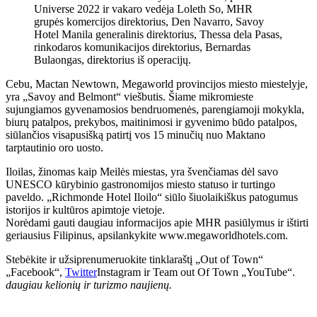
Universe 2022 ir vakaro vedėja Loleth So, MHR
grupės komercijos direktorius, Den Navarro, Savoy
Hotel Manila generalinis direktorius, Thessa dela Pasas,
rinkodaros komunikacijos direktorius, Bernardas
Bulaongas, direktorius iš operacijų.
Cebu, Mactan Newtown, Megaworld provincijos miesto miestelyje,
yra „Savoy and Belmont“ viešbutis. Šiame mikromieste
sujungiamos gyvenamosios bendruomenės, parengiamoji mokykla,
biurų patalpos, prekybos, maitinimosi ir gyvenimo būdo patalpos,
siūlančios visapusišką patirtį vos 15 minučių nuo Maktano
tarptautinio oro uosto.
Iloilas, žinomas kaip Meilės miestas, yra švenčiamas dėl savo
UNESCO kūrybinio gastronomijos miesto statuso ir turtingo
paveldo. „Richmonde Hotel Iloilo“ siūlo šiuolaikiškus patogumus
istorijos ir kultūros apimtoje vietoje.
Norėdami gauti daugiau informacijos apie MHR pasiūlymus ir ištirti
geriausius Filipinus, apsilankykite www.megaworldhotels.com.
Stebėkite ir užsiprenumeruokite tinklaraštį „Out of Town“
„Facebook“,
Twitter
Instagram ir Team out Of Town „YouTube“.
daugiau kelionių ir turizmo naujienų.