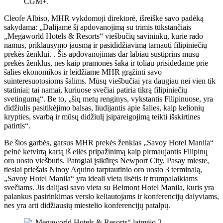
CGM+.
Cleofe Albiso, MHR vykdomoji direktorė, išreiškė savo padėką
sakydama: „Dalijame šį apdovanojimą su trimis tūkstančiais
„Megaworld Hotels & Resorts“ viešbučių savininkų, kurie rado
namus, priklausymo jausmą ir pasididžiavimą tarnauti filipiniečių
prekės ženklui. . Šis apdovanojimas dar labiau sustiprins mūsų
prekės ženklus, nes kaip pramonės šaka ir toliau prisidedame prie
šalies ekonomikos ir leidžiame MHR grąžinti savo
suinteresuotosioms šalims. Mūsų viešbučiai yra daugiau nei vien tik
statiniai; tai namai, kuriuose svečiai patiria tikrą filipiniečių
svetingumą“. Be to, „šių metų renginys, vykstantis Filipinuose, yra
didžiulis pasitikėjimo balsas, liudijantis apie šalies, kaip kelionių
krypties, svarbą ir mūsų didžiulį įsipareigojimą teikti išskirtines
patirtis“.
Be šios garbės, garsus MHR prekės ženklas „Savoy Hotel Manila“
pelnė ketvirtą kartą iš eilės pripažinimą kaip pirmaujantis Filipinų
oro uosto viešbutis. Patogiai įsikūręs Newport City, Pasay mieste,
tiesiai priešais Ninoy Aquino tarptautinio oro uosto 3 terminalą,
„Savoy Hotel Manila“ yra ideali vieta ilsėtis ir trumpalaikiams
svečiams. Jis dalijasi savo vieta su Belmont Hotel Manila, kuris yra
palankus pasirinkimas verslo keliautojams ir konferencijų dalyviams,
nes yra arti didžiausių miestelio konferencijų patalpų.