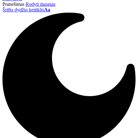
Pranešimas
Rodyti daugiau
Šrifto dydžio keitiklis
Aa