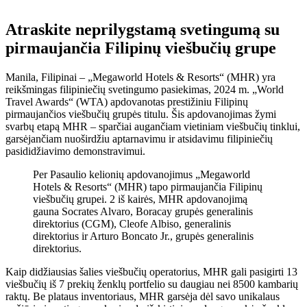
Atraskite neprilygstamą svetingumą su
pirmaujančia Filipinų viešbučių grupe
Manila, Filipinai – „Megaworld Hotels & Resorts“ (MHR) yra
reikšmingas filipiniečių svetingumo pasiekimas, 2024 m. „World
Travel Awards“ (WTA) apdovanotas prestižiniu Filipinų
pirmaujančios viešbučių grupės titulu. Šis apdovanojimas žymi
svarbų etapą MHR – sparčiai augančiam vietiniam viešbučių tinklui,
garsėjančiam nuoširdžiu aptarnavimu ir atsidavimu filipiniečių
pasididžiavimo demonstravimui.
Per Pasaulio kelionių apdovanojimus „Megaworld
Hotels & Resorts“ (MHR) tapo pirmaujančia Filipinų
viešbučių grupei. 2 iš kairės, MHR apdovanojimą
gauna Socrates Alvaro, Boracay grupės generalinis
direktorius (CGM), Cleofe Albiso, generalinis
direktorius ir Arturo Boncato Jr., grupės generalinis
direktorius.
Kaip didžiausias šalies viešbučių operatorius, MHR gali pasigirti 13
viešbučių iš 7 prekių ženklų portfelio su daugiau nei 8500 kambarių
raktų. Be plataus inventoriaus, MHR garsėja dėl savo unikalaus