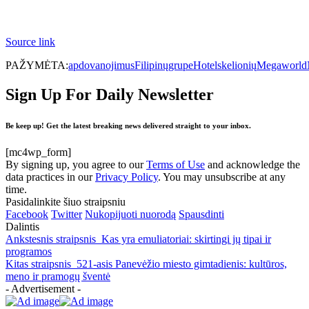
Source link
PAŽYMĖTA:
apdovanojimus
Filipinų
grupe
Hotels
kelionių
Megaworld
Sign Up For Daily Newsletter
Be keep up! Get the latest breaking news delivered straight to your inbox.
[mc4wp_form]
By signing up, you agree to our
Terms of Use
and acknowledge the
data practices in our
Privacy Policy
. You may unsubscribe at any
time.
Pasidalinkite šiuo straipsniu
Facebook
Twitter
Nukopijuoti nuorodą
Spausdinti
Dalintis
Ankstesnis straipsnis
Kas yra emuliatoriai: skirtingi jų tipai ir
programos
Kitas straipsnis
521-asis Panevėžio miesto gimtadienis: kultūros,
meno ir pramogų šventė
- Advertisement -