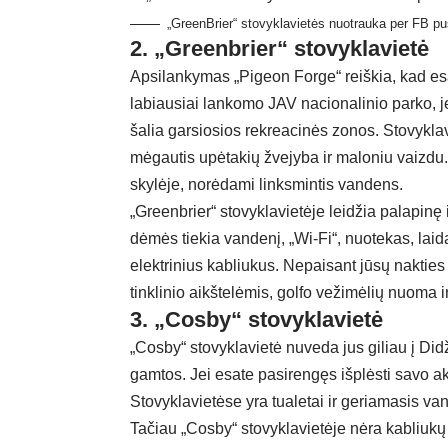
„GreenBrier“ stovyklavietės nuotrauka per FB pu
2. „Greenbrier“ stovyklavietė
Apsilankymas „Pigeon Forge“ reiškia, kad es
labiausiai lankomo JAV nacionalinio parko, je
šalia garsiosios rekreacinės zonos. Stovykl
mėgautis upėtakių žvejyba ir maloniu vaizdu.
skylėje, norėdami linksmintis vandens.
„Greenbrier“ stovyklavietėje leidžia palapinę
dėmės tiekia vandenį, „Wi-Fi“, nuotekas, laidą
elektrinius kabliukus. Nepaisant jūsų nakties
tinklinio aikštelėmis, golfo vežimėlių nuoma i
3. „Cosby“ stovyklavietė
„Cosby“ stovyklavietė nuveda jus giliau į Did
gamtos. Jei esate pasirengęs išplėsti savo aki
Stovyklavietėse yra tualetai ir geriamasis va
Tačiau „Cosby“ stovyklavietėje nėra kabliukų