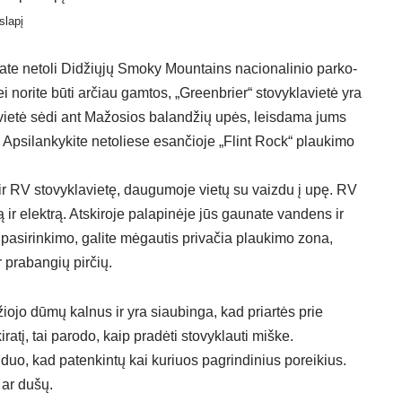
slapį
ate netoli Didžiųjų Smoky Mountains nacionalinio parko-
i norite būti arčiau gamtos, „Greenbrier“ stovyklavietė yra
avietė sėdi ant Mažosios balandžių upės, leisdama jums
 Apsilankykite netoliese esančioje „Flint Rock“ plaukimo
 ir RV stovyklavietę, daugumoje vietų su vaizdu į upę. RV
 ir elektrą. Atskiroje palapinėje jūs gaunate vandens ir
 pasirinkimo, galite mėgautis privačia plaukimo zona,
r prabangių pirčių.
žiojo dūmų kalnus ir yra siaubinga, kad priartės prie
ratį, tai parodo, kaip pradėti stovyklauti miške.
nduo, kad patenkintų kai kuriuos pagrindinius poreikius.
 ar dušų.