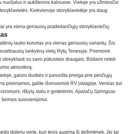
 nuošalus ir aukštesnis kalnuose. Vietoje yra užmiesčio
tovyklavietės. Kiekvienoje stovyklavietėje yra daug
, tai yra viena geriausių pradedančiųjų stovyklaviečių.
tas
ltinių lauko kurortas yra vienas geriausių variantų. Šis
 svarbiausių lankytinų vietų Rytų Tenesyje. Priemonė
ėti stovyklauti su savo pūkuotais draugais. Būdami netoli
avimo atmosferą.
ietoje, gaisro duobės ir paruošta prieiga prie pėsčiųjų
 prieinamos, galite išsinuomoti RV įstaigoje. Verslas turi
zoriumi, iškylų ​​stalu ir grotelėmis. Apalačų Springsas
r šeimos susivienijimui.
rdo dolerių vertę, kuri tęsis augimą šį dešimtmetį. Jei tai