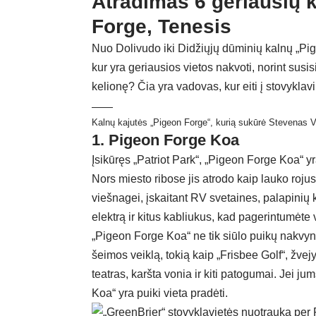
Atradimas 6 geriausių 
Forge, Tenesis
Nuo Dolivudo iki Didžiųjų dūminių kalnų „Pige
kur yra geriausios vietos nakvoti, norint susi
kelionę? Čia yra vadovas, kur eiti į stovykla
Kalnų kajutės „Pigeon Forge“, kurią sukūrė Stevenas 
1. Pigeon Forge Koa
Įsikūręs „Patriot Park“, „Pigeon Forge Koa“ 
Nors miesto ribose jis atrodo kaip lauko roju
viešnagei, įskaitant RV svetaines, palapinių
elektrą ir kitus kabliukus, kad pagerintumėte
„Pigeon Forge Koa“ ne tik siūlo puikų nakvyn
šeimos veiklą, tokią kaip „Frisbee Golf“, žvej
teatras, karšta vonia ir kiti patogumai. Jei j
Koa“ yra puiki vieta pradėti.