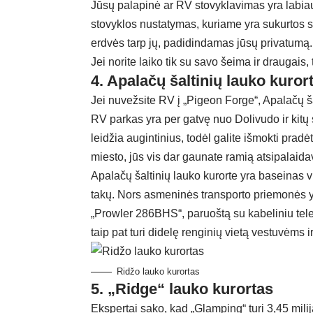
Jūsų palapinė ar RV stovyklavimas yra labiau
stovyklos nustatymas, kuriame yra sukurtos s
erdvės tarp jų, padidindamas jūsų privatumą.
Jei norite laiko tik su savo šeima ir draugais
4. Apalačų šaltinių lauko kuror
Jei nuvežsite RV į „Pigeon Forge“, Apalačų ša
RV parkas yra per gatvę nuo Dolivudo ir kitų
leidžia augintinius, todėl galite išmokti prad
miesto, jūs vis dar gaunate ramią atsipalaid
Apalačų šaltinių lauko kurorte yra baseinas v
takų. Nors asmeninės transporto priemonės yra
„Prowler 286BHS“, paruoštą su kabeliniu televi
taip pat turi didelę renginių vietą vestuvėms i
Ridžo lauko kurortas
5. „Ridge“ lauko kurortas
Ekspertai sako, kad „Glamping“ turi 3,45 milija