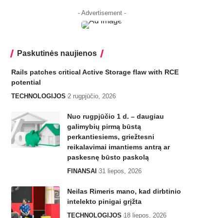
- Advertisement -
Paskutinės naujienos
Rails patches critical Active Storage flaw with RCE
potential
TECHNOLOGIJOS
2 rugpjūčio, 2026
Nuo rugpjūčio 1 d. – daugiau
galimybių pirmą būstą
perkantiesiems, griežtesni
reikalavimai imantiems antrą ar
paskesnę būsto paskolą
FINANSAI
31 liepos, 2026
Neilas Rimeris mano, kad dirbtinio
intelekto pinigai grįžta
TECHNOLOGIJOS
18 liepos, 2026