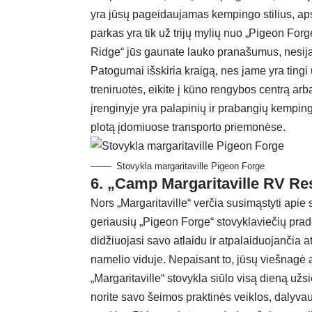
yra jūsų pageidaujamas kempingo stilius, aps
parkas yra tik už trijų mylių nuo „Pigeon Fo
Ridge“ jūs gaunate lauko pranašumus, nesijauč
Patogumai išskiria kraigą, nes jame yra tingi up
treniruotės, eikite į kūno rengybos centrą ar
įrenginyje yra palapinių ir prabangių kemping
plotą įdomiuose transporto priemonėse.
Stovykla margaritaville Pigeon Forge
6. „Camp Margaritaville RV Re
Nors „Margaritaville“ verčia susimąstyti apie
geriausių „Pigeon Forge“ stovyklaviečių pra
didžiuojasi savo atlaidu ir atpalaiduojančia a
namelio viduje. Nepaisant to, jūsų viešnagė 
„Margaritaville“ stovykla siūlo visą dieną užs
norite savo šeimos praktinės veiklos, dalyva