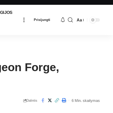
GIJOS
Aa
Prisijungti
geon Forge,
6 Min. skaitymas
Dalintis