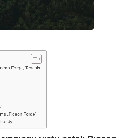
Pigeon Forge, Tenesis
e“
ems „Pigeon Forge“
šbandyti