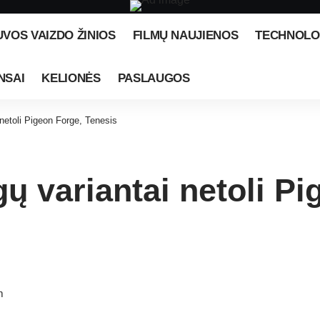
UVOS VAIZDO ŽINIOS
FILMŲ NAUJIENOS
TECHNOLO
NSAI
KELIONĖS
PASLAUGOS
 netoli Pigeon Forge, Tenesis
ų variantai netoli Pi
m