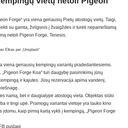
kempingų vietų netoli Pigeon
on Forge“ yra viena geriausių Pietų atostogų vietų. Taigi,
siekti su gamta, žvilgsnis į žvaigždes ir turėti nepamirštamą
vimą netoli Pigeon Forge, Tenesis.
Van Elkas per „Unsplash“
yra viena geriausių kempingų variantų pradedantiesiems.
s. „Pigeon Forge Koa“ turi daugybę pasirinkimų jūsų
 kempingą ir kajutes. Jūsų rezervacija apima vandenį,
 viešnagę.
ės namą, bet ir daugialypė atostogų vieta. Objektas siūlo
yba ir tingi upė. Pramogų variantai vietoje yra lauko kino
ums įdomu, kaip pirmą kartą vykti į kempingą, „Pigeon Forge