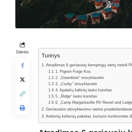
Dalintis
Turinys
Atradimas 6 geriausių kempingų vietų netoli 
1. Pigeon Forge Koa
2. „Greenbrier“ stovyklavietė
3. „Cosby“ stovyklavietė
4. Apalačų šaltinių lauko kurortas
5. „Ridge“ lauko kurortas
6. „Camp Margaritaville RV Resort and Lodg
Geriausios stovyklavimo vietos pradedantiesi
Kelionių kelionių paketai, kuriuos turėtumėte i