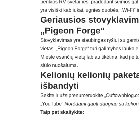
penkios RV svetainės, pradedant šeimos gali
yra visiški kabliukai, ugnies duobės, „Wi-Fi“ i
Geriausios stovyklavim
„Pigeon Forge“
Stovyklavimas yra siaubingas ryšiui su gamta 
vietas, „Pigeon Forge“ turi galimybes lauko e
Mieste esančių vietų labiau tikėtina, kad jie
siūlo nuošalumą.
Kelionių kelionių paket
išbandyti
Sekite ir užsiprenumeruokite „Ouftownblog.
„YouTube“
Norėdami gauti daugiau su kelion
Taip pat skaitykite: