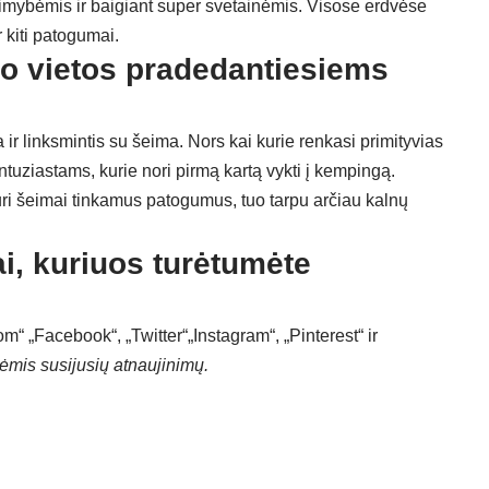
mybėmis ir baigiant super svetainėmis. Visose erdvėse
r kiti patogumai.
o vietos pradedantiesiems
ir linksmintis su šeima. Nors kai kurie renkasi primityvias
ntuziastams, kurie nori pirmą kartą vykti į kempingą.
 turi šeimai tinkamus patogumus, tuo tarpu arčiau kalnų
ai, kuriuos turėtumėte
com“ „Facebook“,
„Twitter“
„Instagram“, „Pinterest“ ir
ėmis susijusių atnaujinimų.