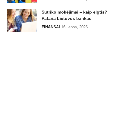
Sutriko mokėjimai – kaip elgtis?
Pataria Lietuvos bankas
FINANSAI
16 liepos, 2026