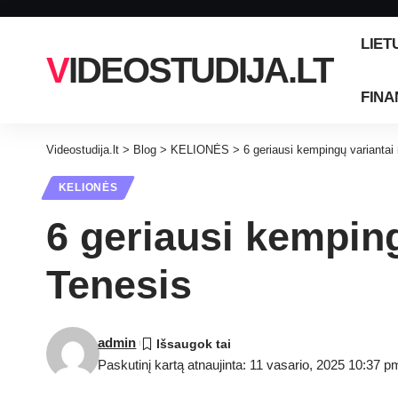
LIET
VIDEOSTUDIJA.LT
FINA
Videostudija.lt
>
Blog
>
KELIONĖS
>
6 geriausi kempingų variantai
KELIONĖS
6 geriausi kemping
Tenesis
admin
Paskutinį kartą atnaujinta: 11 vasario, 2025 10:37 p