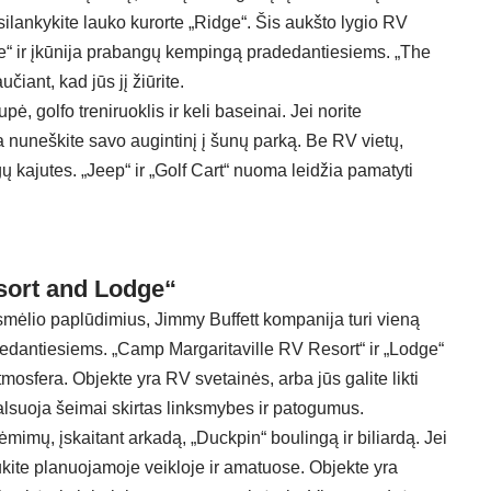
ilankykite lauko kurorte „Ridge“. Šis aukšto lygio RV
rge“ ir įkūnija prabangų kempingą pradedantiesiems. „The
iant, kad jūs jį žiūrite.
ė, golfo treniruoklis ir keli baseinai. Jei norite
ba nuneškite savo augintinį į šunų parką. Be RV vietų,
ų kajutes. „Jeep“ ir „Golf Cart“ nuoma leidžia pamatyti
sort and Lodge“
 smėlio paplūdimius, Jimmy Buffett kompanija turi vieną
dedantiesiems. „Camp Margaritaville RV Resort“ ir „Lodge“
tmosfera. Objekte yra RV svetainės, arba jūs galite likti
alsuoja šeimai skirtas linksmybes ir patogumus.
iėmimų, įskaitant arkadą, „Duckpin“ boulingą ir biliardą. Jei
ukite planuojamoje veikloje ir amatuose. Objekte yra