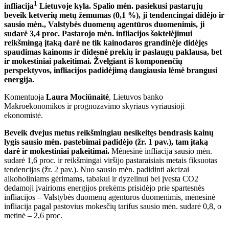
1
infliacija
Lietuvoje kyla. Spalio mėn. pasiekusi pastarųjų
beveik ketverių metų žemumas (0,1 %), ji tendencingai didėjo ir
sausio mėn., Valstybės duomenų agentūros duomenimis, ji
sudarė 3,4 proc. Pastarojo mėn. infliacijos šoktelėjimui
reikšmingą įtaką darė ne tik kainodaros grandinėje didėjęs
spaudimas kainoms ir didesnė prekių ir paslaugų paklausa, bet
ir mokestiniai pakeitimai. Žvelgiant iš komponenčių
perspektyvos, infliacijos padidėjimą daugiausia lėmė brangusi
energija.
Komentuoja
Laura Mociūnaitė
, Lietuvos banko
Makroekonomikos ir prognozavimo skyriaus vyriausioji
ekonomistė.
Beveik dvejus metus reikšmingiau nesikeitęs bendrasis kainų
lygis sausio mėn. pastebimai padidėjo (žr. 1 pav.), tam įtaką
darė ir mokestiniai pakeitimai.
Mėnesinė infliacija sausio mėn.
sudarė 1,6 proc. ir reikšmingai viršijo pastaraisiais metais fiksuotas
tendencijas (žr. 2 pav.). Nuo sausio mėn. padidinti akcizai
alkoholiniams gėrimams, tabakui ir dyzelinui bei įvesta CO2
dedamoji įvairioms energijos prekėms prisidėjo prie spartesnės
infliacijos – Valstybės duomenų agentūros duomenimis, mėnesinė
infliacija pagal pastovius mokesčių tarifus sausio mėn. sudarė 0,8, o
metinė – 2,6 proc.