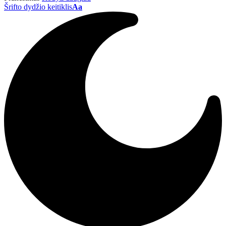
Šrifto dydžio keitiklis
Aa