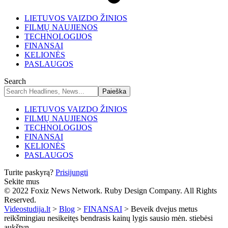
LIETUVOS VAIZDO ŽINIOS
FILMŲ NAUJIENOS
TECHNOLOGIJOS
FINANSAI
KELIONĖS
PASLAUGOS
Search
LIETUVOS VAIZDO ŽINIOS
FILMŲ NAUJIENOS
TECHNOLOGIJOS
FINANSAI
KELIONĖS
PASLAUGOS
Turite paskyrą?
Prisijungti
Sekite mus
© 2022 Foxiz News Network. Ruby Design Company. All Rights
Reserved.
Videostudija.lt
>
Blog
>
FINANSAI
>
Beveik dvejus metus
reikšmingiau nesikeitęs bendrasis kainų lygis sausio mėn. stiebėsi
aukštyn