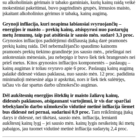
su alkoholiniais gėrimais ir tabako gaminiais, kurių kainų raidą veikė
mokestiniai pakeitimai, buvo pagrindinės grupės, lėmusios maisto,
įskaitant alkoholinius gėrimus ir tabaką, kainų augimą.
Grynoji infliacija, kuri neapima labiausiai svyruojančių –
energijos ir maisto – prekių kainų, atsispyrusi nuo pastarųjų
metų žemumų, taip pat atsitiesia ir sausio mėn. sudarė 3,3 proc.
Grynosios infliacijos padidėjimui didžiausią įtaką darė pramonės
prekių kainų raida. Dėl nebemažėjančio spaudimo kainoms
pramonės prekių tiekimo grandinėje jos sausio mėn., priešingai nei
ankstesniais mėnesiais, jau nebepigo ir buvo šiek tiek brangesnės nei
prieš metus. Kitos grynosios infliacijos komponentės – paslaugų –
kainų augimas ir toliau svyravo apie 6 proc. Paslaugų kainų augimą
palaikė didesnė vidaus paklausa, nuo sausio mėn. 12 proc. padidinta
minimalioji mėnesinė alga ir apskritai, nors ir šiek tiek sulėtėjęs,
tačiau vis dar spartus darbo užmokesčio augimas.
Dėl aukštesnių energijos išteklių ir maisto žaliavų kainų,
didesnės paklausos, atsigaunant vartojimui, ir vis dar sparčiai
tebekylančio darbo užmokesčio vidutinė metinė infliacija šiemet
bus didesnė nei pernai, sudariusi 0,9 proc.
Tam reikšmingą įtaką
darys ir didesnė, nei tikėtasi, sausio mėn. infliacija, lemianti
aukštesnį kainų lygį – jei sausio mėn. kainų lygis nesikeistų iki metų
pabaigos, jau tuomet vidutinė metinė infliacija sudarytų 2,4 proc.