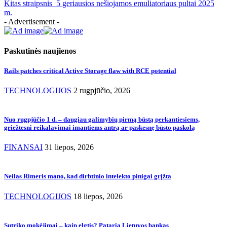
Kitas straipsnis
5 geriausios nešiojamos emuliatoriaus pultai 2025
m.
- Advertisement -
Paskutinės naujienos
Rails patches critical Active Storage flaw with RCE potential
TECHNOLOGIJOS
2 rugpjūčio, 2026
Nuo rugpjūčio 1 d. – daugiau galimybių pirmą būstą perkantiesiems,
griežtesni reikalavimai imantiems antrą ar paskesnę būsto paskolą
FINANSAI
31 liepos, 2026
Neilas Rimeris mano, kad dirbtinio intelekto pinigai grįžta
TECHNOLOGIJOS
18 liepos, 2026
Sutriko mokėjimai – kaip elgtis? Pataria Lietuvos bankas