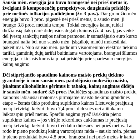
Sausio mėn. energija jau buvo brangesnė nei prieš metus ir,
žvelgiant iš komponenčių perspektyvos, daugiausia prisidėjo
prie metinės infliacijos padidėjimo (žr. 3 pav.).
Dar gruodžio mėn.
energija buvo 3 proc. pigesnė nei prieš metus, o sausio mėn. ji
brango 3,8 proc. metiniu tempu. Tokiai energijos kainų raidai
didžiausią įtaką darė didėjusios degalų kainos (žr. 4 pav.), jas veikė
dėl įvestų sankcijų rusijos naftos pramonei ir sumažėjusio euro kurso
brangusi nafta bei nuo sausio mėn. įsigalioję minėti mokestiniai
pakeitimai. Nuo sausio mėn. padidinti visuomeninio elektros tiekimo
tarifai, gamtinių dujų tarifai buitiniams vartotojams, brangusi šilumos
energija ir kietasis kuras taip pat prisidėjo prie spartesnio energijos
kainų augimo.
Dėl stiprėjančio spaudimo kainoms maisto prekių tiekimo
grandinėje ir nuo sausio mėn. padidėjusių mokesčių maisto,
įskaitant alkoholinius gėrimus ir tabaką, kainų augimas didėja
ir sausio mėn. sudarė 3,5 proc.
Padidėjęs spaudimas maisto prekių
kainoms labiausiai matomas pirmajame maisto tiekimo grandinės
etape – žemės ūkio produktų supirkimo kainos Lietuvoje praėjusių
metų ketvirtąjį ketvirtį buvo 7,4 proc. didesnės nei atitinkamu
laikotarpiu prieš metus. Sparčiu augimu ypač išsiskiria pieno
supirkimo kainos – jos viršijo rekordines aukštumas ir praėjusių
metų ketvirtąjį ketvirtį buvo trečdaliu didesnės nei prieš metus. Tai
rodo ir pieno produktų kainų vartotojams raida – sausio mėn. pienas
ir pieno produktai buvo 4,8 proc. brangesni nei prieš metus ir kartu