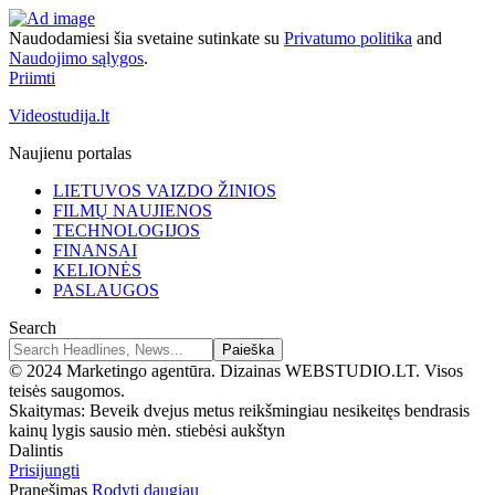
Naudodamiesi šia svetaine sutinkate su
Privatumo politika
and
Naudojimo sąlygos
.
Priimti
Videostudija.lt
Naujienu portalas
LIETUVOS VAIZDO ŽINIOS
FILMŲ NAUJIENOS
TECHNOLOGIJOS
FINANSAI
KELIONĖS
PASLAUGOS
Search
© 2024 Marketingo agentūra. Dizainas WEBSTUDIO.LT. Visos
teisės saugomos.
Skaitymas:
Beveik dvejus metus reikšmingiau nesikeitęs bendrasis
kainų lygis sausio mėn. stiebėsi aukštyn
Dalintis
Prisijungti
Pranešimas
Rodyti daugiau