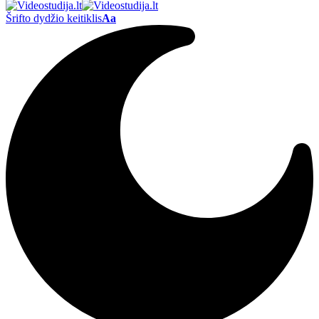
Šrifto dydžio keitiklis
Aa