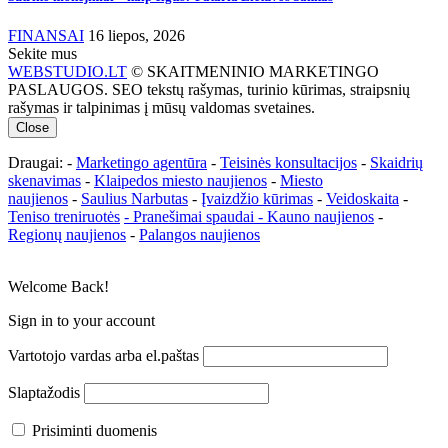
FINANSAI
16 liepos, 2026
Sekite mus
WEBSTUDIO.LT
© SKAITMENINIO MARKETINGO
PASLAUGOS. SEO tekstų rašymas, turinio kūrimas, straipsnių
rašymas ir talpinimas į mūsų valdomas svetaines.
Close
Draugai: -
Marketingo agentūra
-
Teisinės konsultacijos
-
Skaidrių
skenavimas
-
Klaipedos miesto naujienos
-
Miesto
naujienos
-
Saulius Narbutas
-
Įvaizdžio kūrimas
-
Veidoskaita
-
Teniso treniruotės
- Pranešimai spaudai -
Kauno naujienos
-
Regionų naujienos
-
Palangos naujienos
Welcome Back!
Sign in to your account
Vartotojo vardas arba el.paštas
Slaptažodis
Prisiminti duomenis