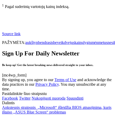
1
Pagal suderintą vartotojų kainų indeksą.
Source link
PAŽYMĖTA:
aukštyn
bendrasis
beveik
dvejus
kainų
lygis
mėn
metus
nesi
Sign Up For Daily Newsletter
Be keep up! Get the latest breaking news delivered straight to your inbox.
[mc4wp_form]
By signing up, you agree to our
Terms of Use
and acknowledge the
data practices in our
Privacy Policy
. You may unsubscribe at any
time.
Pasidalinkite šiuo straipsniu
Facebook
Twitter
Nukopijuoti nuorodą
Spausdinti
Dalintis
Ankstesnis straipsnis
„Microsoft“ išleidžia BIOS atnaujinimą, kuris
ištaiso „ASUS Blue Screen“ problemas